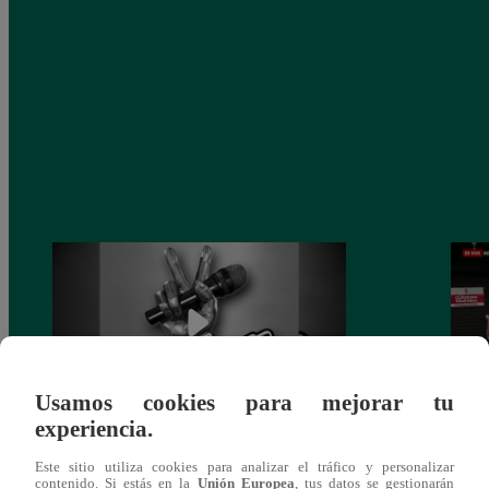
Usamos cookies para mejorar tu
experiencia.
Muere exparticipante de La Voz Colombia
Canta
Este sitio utiliza cookies para analizar el tráfico y personalizar
tras denunciar negligencia médica
lo qu
contenido. Si estás en la
Unión Europea
, tus datos se gestionarán