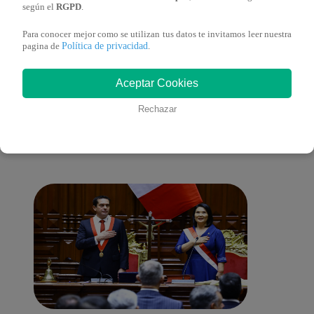
de ‘L
según el
RGPD
.
Para conocer mejor como se utilizan tus datos te invitamos leer nuestra
Política de privacidad
pagina de
.
También te puede
Aceptar Cookies
Rechazar
interesar