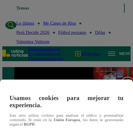
Temas
Lo último
Me 
Lo último
Me Caigo de Risa
Perú Decide 2026
Fútbol peruano
Dólar
Valentina Valiente
Política
Lima
Mundo
Te ayudo
Tendencias
TV en vivo
MENÚ
Deportes
Espectáculos
Usamos cookies para mejorar tu
experiencia.
Este sitio utiliza cookies para analizar el tráfico y personalizar
contenido. Si estás en la
Unión Europea
, tus datos se gestionarán
según el
RGPD
.