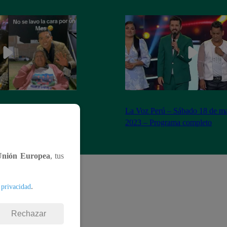
n Yaipén cumple sueño
La Voz Perú – Sábado 18 de ma
años
2023 – Programa completo
Unión Europea
, tus
.
 privacidad
Rechazar