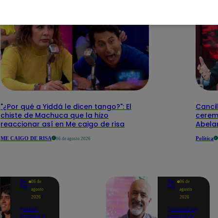
"¿Por qué a Yiddá le dicen tango?": El
Cancil
chiste de Machuca que la hizo
cerem
reaccionar así en Me caigo de risa
Abelar
ME CAIGO DE RISA
Política
06 de agosto 2026
Yo
Yo
06 de
06 de
Soy
Soy
agosto
agosto
2026
2026
Pedro
"Somos un
Infante y
equipazo":