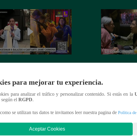
nte Jaime Carmona asesinado: todo
Grupo 5: Christia
e sabe de la muerte del exparticipante
de fanática de 92 
a Voz Perú’
ies para mejorar tu experiencia.
ookies para analizar el tráfico y personalizar contenido. Si estás en la
n según el
RGPD
.
como se utilizan tus datos te invitamos leer nuestra pagina de
Política de
nteresar
Aceptar Cookies