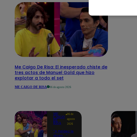
Me Caigo De Risa: El inesperado chiste de
tres actos de Manuel Gold que hizo
explotar a todo el set
ME CAIGO DE RISA
06 de agosto 2026
ME
06 de
CAIGO
agosto
DE
RISA
2026
"A Peláez le
dicen...":