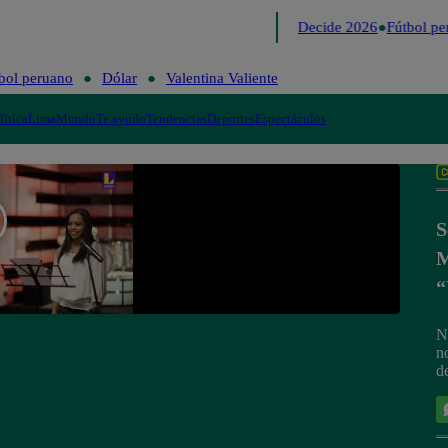
Lo último
Me Caigo de Risa
Perú Decide 2026
Fútbol per
bol peruano
Dólar
Valentina Valiente
lítica
Lima
Mundo
Te ayudo
Tendencias
Deportes
Espectáculos
S
M
“
N
n
d