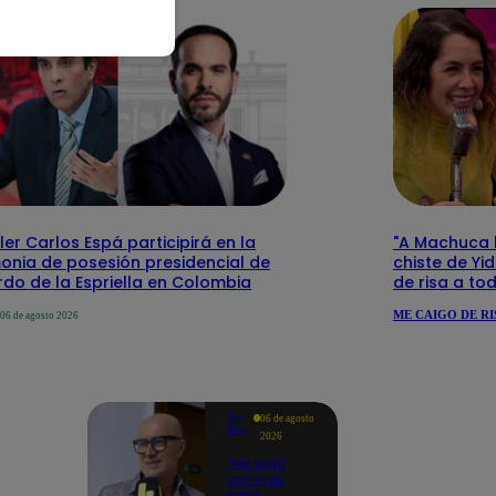
ler Carlos Espá participirá en la
"A Machuca le
onia de posesión presidencial de
chiste de Yi
do de la Espriella en Colombia
de risa a to
ME CAIGO DE RI
06 de agosto 2026
Yo
06 de agosto
Soy
2026
"Me sentí
como en
casa