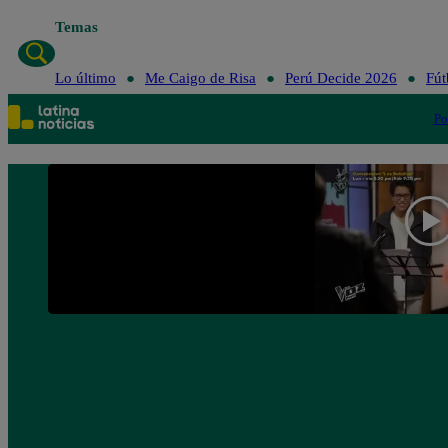
Temas
Lo último
Me Caigo de Risa
Perú Decide 2026
Fút
Po