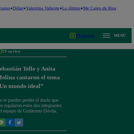
uano
Dólar
Valentina Valiente
Lo último
Me Caigo de Risa
Perú Dec
TV en vivo
MENÚ
TV en vivo
ebastián Tello y Anita
olina cantaron el tema
Un mundo ideal”
o te puedes perder el duelo que
os regalaron estos dos integrantes
el equipo de Guillermo Dávila.