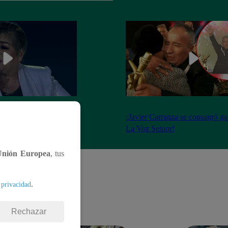
 llevó todos los
¡Javier Carranza se consagró g
dad blanca”
La Voz Senior!
Unión Europea
, tus
.
 privacidad
Rechazar