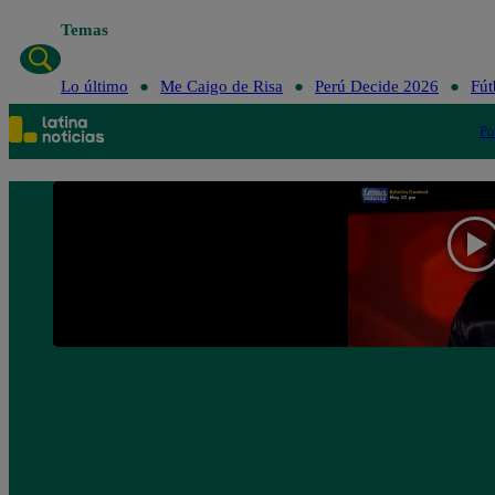
Temas
Lo último
Me Caigo de Risa
Perú Decide 2026
Fút
Po