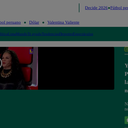
Lo último
Me Caigo de Risa
Perú Decide 2026
Fútbol per
bol peruano
Dólar
Valentina Valiente
lítica
Lima
Mundo
Te ayudo
Tendencias
Deportes
Espectáculos
Y
P
l
n
N
n