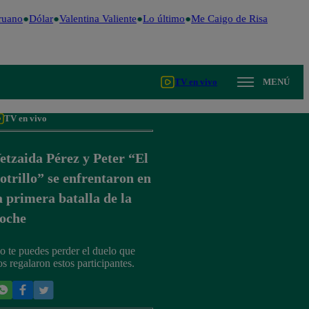
uano
Dólar
Valentina Valiente
Lo último
Me Caigo de Risa
Perú Dec
TV en vivo
MENÚ
TV en vivo
etzaida Pérez y Peter “El
otrillo” se enfrentaron en
a primera batalla de la
oche
o te puedes perder el duelo que
os regalaron estos participantes.