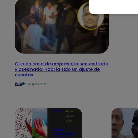
Giro en caso de empresario secuestrado
y asesinado: Habría sido un ajuste de
cuentas
Perú
07 de agosto 2026
Política
07 de
agosto
2026
Nuevo
anuncio del
Gobierno