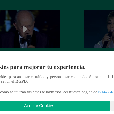
el Darío cerró la Gran Final
Ana María Rossi se
ndo “Volver”
aplausos con “Ciu
ies para mejorar tu experiencia.
ookies para analizar el tráfico y personalizar contenido. Si estás en la
n según el
RGPD
.
nteresar
como se utilizan tus datos te invitamos leer nuestra pagina de
Política de
Aceptar Cookies