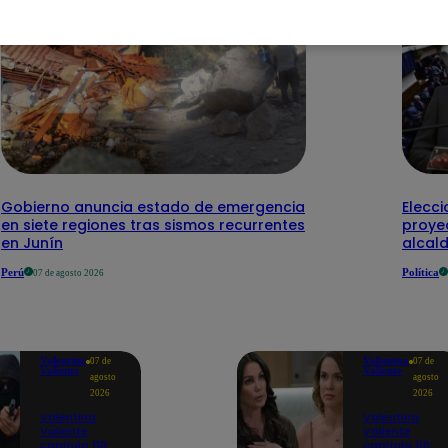
Gobierno anuncia estado de emergencia
Elecci
en siete regiones tras sismos recurrentes
proye
en Junín
alcal
Perú
Política
07 de agosto 2026
Valentina
Valentina
07 de
07 de
Valiente
Valiente
agosto
agosto
2026
2026
Valentina
Valentina
Valiente
Valiente
capítulo 110:
capítulo 110: