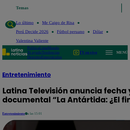
Temas
Lo último
Me Caigo de Risa
Perú Decide 2026
Fútbol
Lo último
Me Caigo de Risa
Perú Decide 2026
Fútbol peruano
Dólar
Valentina Valiente
Política
Lima
Mundo
Te ayudo
Tendencias
TV en vivo
MENÚ
Deportes
Espectáculos
Entretenimiento
Latina Televisión anuncia fecha 
documental “La Antártida: ¿El fi
Entretenimiento
a las 15:01