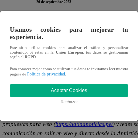
26 de septiembre 2023
Este 8 de octubre desde las 6:30 p.m.
Latina Televisión
e
Usamos cookies para mejorar tu
Antártida: ¿El fin del continente blanco?”
. Para traer 
experiencia.
del Polo Sur, un equipo de noticias participó durante 60 dí
Este sitio utiliza cookies para analizar el tráfico y personalizar
peruana “Machu Picchu” en el continente antártico. Conoce 
contenido. Si estás en la
Unión Europea
, tus datos se gestionarán
según el
RGPD
.
periodista Jose Vásquez.
Para conocer mejor como se utilizan tus datos te invitamos leer nuestra
Política de privacidad
pagina de
.
¿Qué novedades verán los televidentes 
Aceptar Cookies
“
Por primera vez un medio de comunicación visitó ocho es
Rechazar
además será el primer documental o especial multiplataf
contenido adicional al que se trabaja para primera pan
propuestas para web (
https://latinanoticias.pe/
) y redes 
comunicación en salir en vivo y directo desde la Antártid