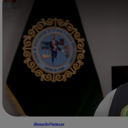
dleonardo@latina.pe