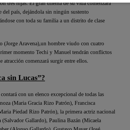
on tres hijas. El gran dilema de su vida comenzará
del país, dejándola sin ningún sustento
dose con toda su familia a un distrito de clase
o (Jorge Aravena),un hombre viudo con cuatro
 primer momento Techi y Manuel tendrán conflictos
le atracción comenzará surgir entre ellos.
ca sin Lucas”?
 contará con un elenco excepcional de todas las
noza (Maria Gracia Rizo Patrón), Francisca
ria Piedad Rizo Patrón), la primera actriz nacional
 (Salvador Gallardo), Paulina Bazán (Micaela
ieber (Alonso Gallardo), Gustavo Mayer (José