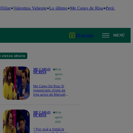
ólar
Valentina Valiente
Lo último
Me Caigo de Risa
Perú Decide 20
TV en vivo
MENÚ
 vistos ahora
ME CAIGO
06 de
DE RISA
agosto
2026
Me Caigo De Risa: El
inesperado chiste de
tres actos de Manuel
Gold que hizo
explotar a todo el set
ME CAIGO
06 de
DE RISA
agosto
2026
"¿Por qué a Yiddá le