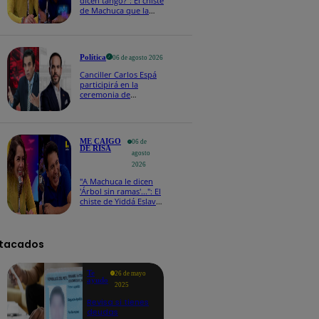
dicen tango?": El chiste
de Machuca que la
hizo reaccionar así en
Me caigo de risa
Política
06 de agosto 2026
Canciller Carlos Espá
participirá en la
ceremonia de
posesión presidencial
de Abelardo de la
Espriella en Colombia
ME CAIGO
06 de
DE RISA
agosto
2026
"A Machuca le dicen
'Árbol sin ramas'...": El
chiste de Yiddá Eslava
que hizo explotar de
risa a todos
tacados
Te
26 de mayo
ayudo
2025
Revisa si tienes
deudas