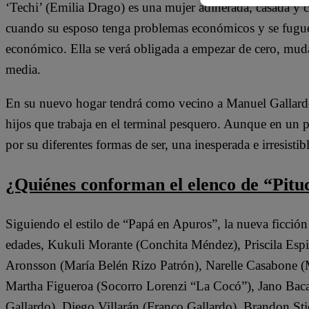
‘Techi’ (Emilia Drago) es una mujer adinerada, casada y c
cuando su esposo tenga problemas económicos y se fugue 
económico. Ella se verá obligada a empezar de cero, mudán
media.
En su nuevo hogar tendrá como vecino a Manuel Gallard
hijos que trabaja en el terminal pesquero. Aunque en un
por su diferentes formas de ser, una inesperada e irresistib
¿Quiénes conforman el elenco de “Pitu
Siguiendo el estilo de “Papá en Apuros”, la nueva ficción
edades, Kukuli Morante (Conchita Méndez), Priscila Espi
Aronsson (María Belén Rizo Patrón), Narelle Casabone (Ma
Martha Figueroa (Socorro Lorenzi “La Cocó”), Jano Baca
Gallardo), Diego Villarán (Franco Gallardo), Brandon St