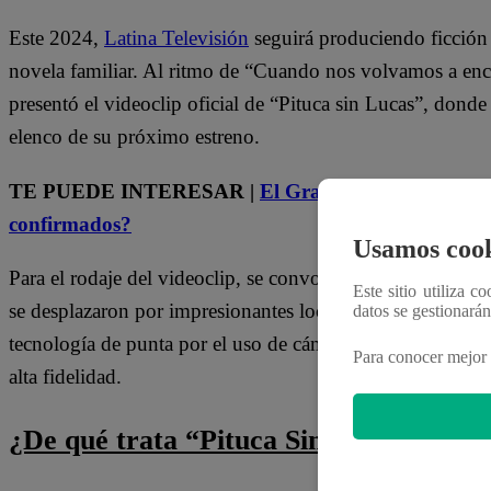
Este 2024,
Latina Televisión
seguirá produciendo ficción 
novela familiar. Al ritmo de “Cuando nos volvamos a enc
presentó el videoclip oficial de “Pituca sin Lucas”, donde
elenco de su próximo estreno.
TE PUEDE INTERESAR |
El Gran Chef Famosos, el 
confirmados?
Usamos cook
Para el rodaje del videoclip, se convocó a más de 300 per
Este sitio utiliza c
se desplazaron por impresionantes locaciones de Lima y Ca
datos se gestionará
tecnología de punta por el uso de cámaras de alta resoluc
Para conocer mejor 
alta fidelidad.
¿De qué trata “Pituca Sin Lucas”?