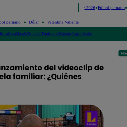
Lo último
Me Caigo de Risa
Perú Decide 2026
Fútbol peruano
D
bol peruano
Dólar
Valentina Valiente
lítica
Lima
Mundo
Te ayudo
Tendencias
Deportes
Espectáculos
Más
lanzamiento del videoclip de
ela familiar: ¿Quiénes