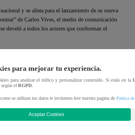
nacional y se alista para el lanzamiento de su nueva
ontrar” de Carlos Vives, el medio de comunicación
 se develó a todos los actores que conforman el
restaurante: ¿Quiénes son los participantes
ies para mejorar tu experiencia.
sonas entre producción y personal técnico, quienes
ookies para analizar el tráfico y personalizar contenido. Si estás en la
llao. A ello se le suma la incorporación de
n según el
RGPD
.
ión en 8k, efectos visuales avanzados y sonido de
como se utilizan tus datos te invitamos leer nuestra pagina de
Política de
Aceptar Cookies