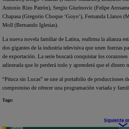
Antonio Rizo Patrón), Sergio Giurinovic (Felipe Arosame
Chapasa (Gregorio Choque ‘Goyo’), Fernanda Llanos (Marg
Moll (Bernando Iglesias).
La nueva novela familiar de Latina, reafirma la alianza es
dos gigantes de la industria televisiva que unen fuerzas pa
de exportación. La serie buscará conquistar los corazones
adinerada que lo perderá todo y aprenderá que el dinero n
“Pituca sin Lucas” se une al portafolio de producciones d
compromiso de ofrecer una programación variada y famili
Tags:
destacada minuto
Pituca Sin Lucas
Siguiente a
Teléf