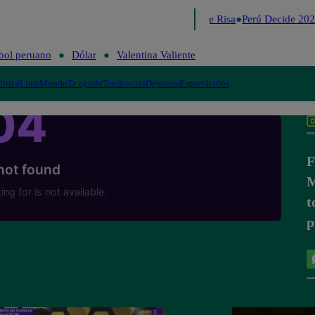
Lo último
Me Caigo de Risa
Perú Decide 2026
bol peruano
Dólar
Valentina Valiente
lítica
Lima
Mundo
Te ayudo
Tendencias
Deportes
Espectáculos
F
M
t
p