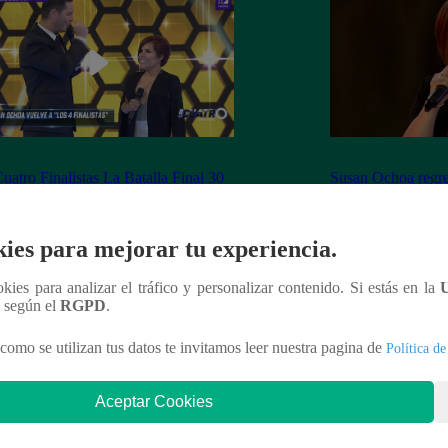
uatro Finalistas La Batalla Final 30
Susan Ochoa regres
viembre del 2018 – Programa
Los Cuatro Finalis
leto
ies para mejorar tu experiencia.
ookies para analizar el tráfico y personalizar contenido. Si estás en la
n según el
RGPD
.
nteresar
como se utilizan tus datos te invitamos leer nuestra pagina de
Política de
Aceptar Cookies