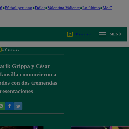
Fútbol peruano
Dólar
Valentina Valiente
Lo último
Me Caigo de Ri
TV en vivo
MENÚ
TV en vivo
arik Grippa y César
ansilla conmovieron a
odos con dos tremendas
resentaciones