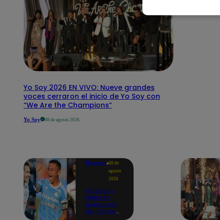
Yo Soy 2026 EN VIVO: Nueve grandes
voces cerraron el inicio de Yo Soy con
“We Are the Champions”
Yo Soy
08 de agosto 2026
Deportes
08 de
agosto
2026
Partidos y
tabla de
posiciones
del Torneo
Clausura EN