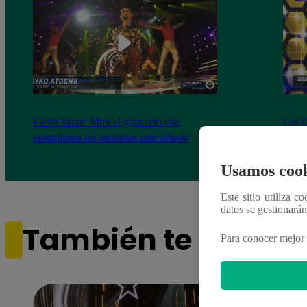
Fiesta latina: Mira el gran reto que
Los C
cumplieron los finalistas este sábado
de no
comp
Usamos cook
Este sitio utiliza c
datos se gestionará
También te puede i
Para conocer mejor 