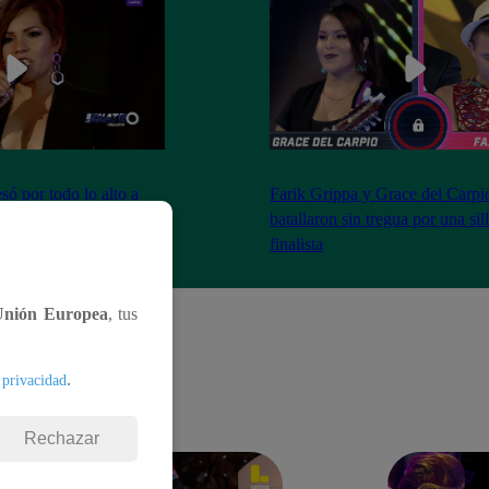
ó por todo lo alto a
Farik Grippa y Grace del Carpi
tas La Batalla Final
batallaron sin tregua por una sil
finalista
Unión Europea
, tus
.
 privacidad
Rechazar