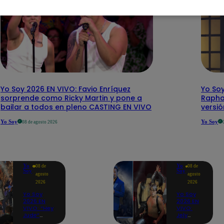
Yo Soy 2026 EN VIVO: Favio Enríquez
Yo Soy
sorprende como Ricky Martin y pone a
Rapha
bailar a todos en pleno CASTING EN VIVO
versi
Yo Soy
Yo Soy
08 de agosto 2026
Yo
Yo
08 de
08 de
Soy
Soy
agosto
agosto
2026
2026
Yo Soy
Yo Soy
2026 EN
2026 EN
VIVO: “Hey
VIVO:
Jude”
Jely
reúne a
Reátegui