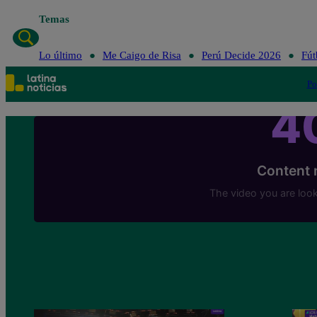
Temas
Lo último
Me Caigo de Risa
Perú Decide 2026
Fút
Po