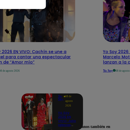
 2026 EN VIVO: Cachín se une a
Yo Soy 2026 
el para cantar una espectacular
Marcelo Mott
ón de “Amor mío”
lanzan a la 
Yo Soy
08 de agosto 2026
08 de agost
Yo
08 de
Soy
agosto
2026
Yo Soy
2026 EN
VIVO: Julio
Iglesias,
Encuéntranos también en
José José,