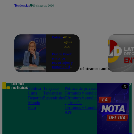
Tendencias
10 de agosto 2026
Política
09 de
agosto
2026
Punto Final:
mira los
reportajes y
resumen del
Encuéntranos también en
programa
de este 9 de
agosto |
VIDEO
Teléfono: 219
X
Política
Te ayudo
Política de privacidad
1000
Lima
Tendencias
Términos y condiciones
Av. San
Deportes
Espectáculos
Términos y condiciones
Felipe 968
Mundo
aplicación
Jesús María
Perú
Términos y Condiciones
APP