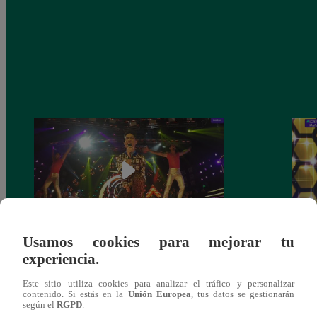
Usamos cookies para mejorar tu
Fiesta latina: Mira el gran reto que
Los C
experiencia.
cumplieron los finalistas este sábado
de no
comp
Este sitio utiliza cookies para analizar el tráfico y personalizar
contenido. Si estás en la
Unión Europea
, tus datos se gestionarán
según el
RGPD
.