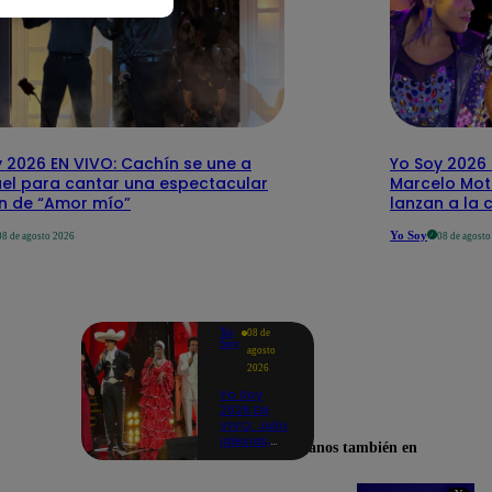
 2026 EN VIVO: Cachín se une a
Yo Soy 2026 
el para cantar una espectacular
Marcelo Mott
ón de “Amor mío”
lanzan a la 
Yo Soy
08 de agosto 2026
08 de agost
Yo
08 de
Soy
agosto
2026
Yo Soy
2026 EN
VIVO: Julio
Iglesias,
Encuéntranos también en
José José,
Celia Cruz
y más