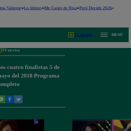
na Valiente
Lo último
Me Caigo de Risa
Perú Decide 2026
Fútbol pe
TV en vivo
MENÚ
TV en vivo
os cuatro finalistas 5 de
ayo del 2018 Programa
ompleto