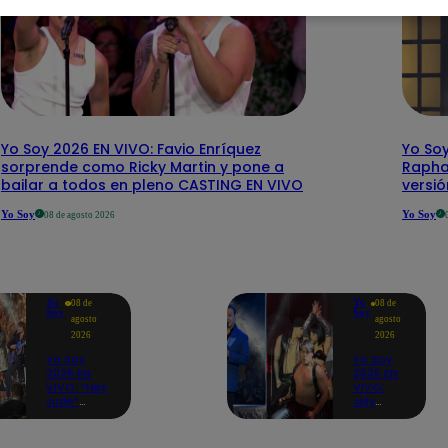
Yo Soy 2026 EN VIVO: Favio Enríquez
Yo Soy
sorprende como Ricky Martin y pone a
Rapha
bailar a todos en pleno CASTING EN VIVO
versi
Yo Soy
Yo Soy
08 de agosto 2026
Yo
Yo
08 de
08 de
Soy
Soy
agosto
agosto
2026
2026
Yo Soy
Yo Soy
2026 EN
2026 EN
VIVO: “Hey
VIVO:
Jude”
Jely
reúne a
Reátegui
Paul
se une a
McCartney,
Nino