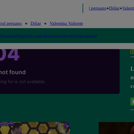
o
Me Caigo de Risa
Perú Decide 2026
Fútbol peruano
Dólar
Valenti
bol peruano
Dólar
Valentina Valiente
lítica
Lima
Mundo
Te ayudo
Tendencias
Deportes
Espectáculos
L
m
c