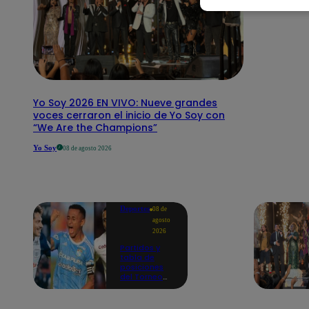
Yo Soy 2026 EN VIVO: Nueve grandes
voces cerraron el inicio de Yo Soy con
“We Are the Champions”
Yo Soy
08 de agosto 2026
Deportes
08 de
agosto
2026
Partidos y
tabla de
posiciones
del Torneo
Clausura EN
VIVO: así van
los equipos