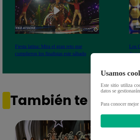
Fiesta latina: Mira el gran reto que
Los C
cumplieron los finalistas este sábado
de no
comp
Usamos cook
Este sitio utiliza c
datos se gestionará
También te puede i
Para conocer mejor 