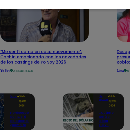
"Me sentí como en casa nuevamente":
Desap
Cachín emocionado con las novedades
presu
de los castings de Yo Soy 2026
Roblo
Yo Soy
Lima
06 de agosto 2026
06
Viral
Te
06 de
06 de
ayudo
agosto
agosto
2026
2026
Horóscopo
¿Cuánto
de HOY, 6
está el
de agosto:
dólar
¿cómo te
HOY?
irá en el
Precio,