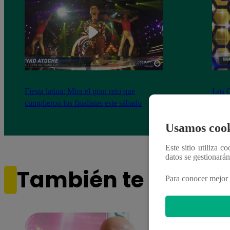
Fiesta latina: Mira el gran reto que
Los C
cumplieron los finalistas este sábado
de no
comp
Usamos cook
Este sitio utiliza c
datos se gestionará
También te puede i
Para conocer mejor 