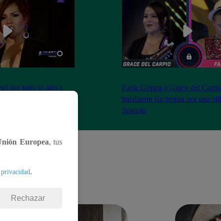
ó por todo lo alto a
Farik Grippa y Grace del Carpi
tas La Batalla Final
batallaron sin tregua por una sil
finalista
Unión Europea
, tus
.
 privacidad
Rechazar