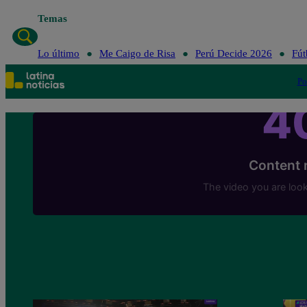
Temas
Lo último
Me Caigo de Risa
Perú Decide 2026
Fút
Po