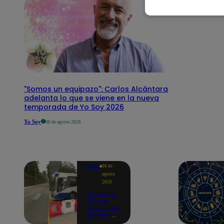
"Somos un equipazo": Carlos Alcántara
adelanta lo que se viene en la nueva
temporada de Yo Soy 2026
Yo Soy
06 de agosto 2026
Lima
06 de
agosto
2026
ATU inicia
fase de
orientación
del carril
exclusivo