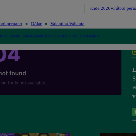
Lo último
Me Caigo de Risa
Perú Decide 2026
Fútbol peru
bol peruano
Dólar
Valentina Valiente
lítica
Lima
Mundo
Te ayudo
Tendencias
Deportes
Espectáculos
L
S
e
v