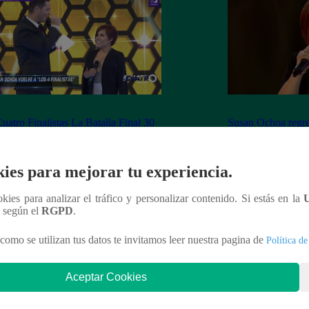
uatro Finalistas La Batalla Final 30
Susan Ochoa regres
viembre del 2018 – Programa
Los Cuatro Finalis
leto
ies para mejorar tu experiencia.
ookies para analizar el tráfico y personalizar contenido. Si estás en la
n según el
RGPD
.
nteresar
como se utilizan tus datos te invitamos leer nuestra pagina de
Política de
Aceptar Cookies