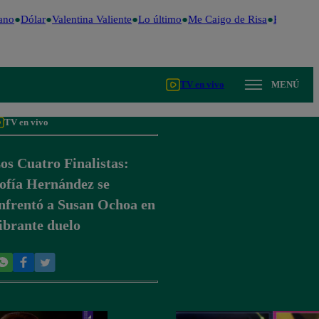
ano
Dólar
Valentina Valiente
Lo último
Me Caigo de Risa
Perú Deci
TV en vivo
MENÚ
TV en vivo
os Cuatro Finalistas:
ofía Hernández se
nfrentó a Susan Ochoa en
ibrante duelo