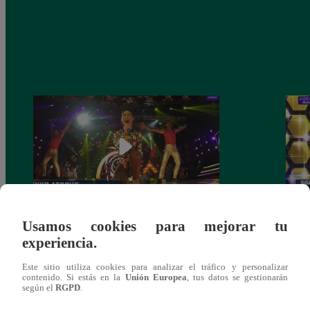
Usamos cookies para mejorar tu
Fiesta latina: Mira el gran reto que
Los C
experiencia.
cumplieron los finalistas este sábado
de no
comp
Este sitio utiliza cookies para analizar el tráfico y personalizar
contenido. Si estás en la
Unión Europea
, tus datos se gestionarán
según el
RGPD
.