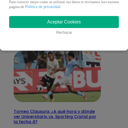
Para conocer mejor como se utilizan tus datos te invitamos leer nuestra
Política de privacidad
pagina de
.
También te puede
Aceptar Cookies
interesar
Rechazar
Torneo Clausura: ¿A qué hora y dónde
ver Universitario vs. Sporting Cristal por
la fecha 4?