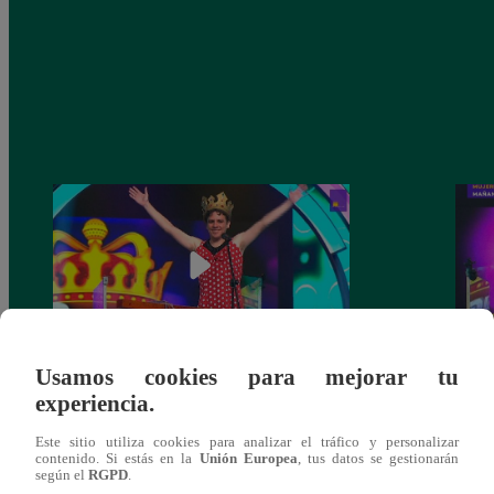
Usamos cookies para mejorar tu
La Bibi’ y ‘el Jhonny’ no consiguieron el
‘La B
experiencia.
cetro de la semana tras caer ante Germán
Germá
Loero
Este sitio utiliza cookies para analizar el tráfico y personalizar
contenido. Si estás en la
Unión Europea
, tus datos se gestionarán
según el
RGPD
.