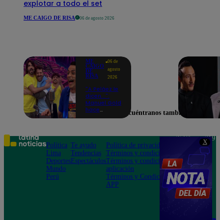
explotar a todo el set
ME CAIGO DE RISA
06 de agosto 2026
ME
06 de
CAIGO
agosto
DE
RISA
2026
"A Peláez le
dicen...":
Manuel Gold
hace
Encuéntranos también en
explotar de
risa a Julio
Díaz antes
de contar el
Teléfono: 219
X
chiste
Política
Te ayudo
Política de privacidad
1000
Lima
Tendencias
Términos y condiciones
Av. San
Deportes
Espectáculos
Términos y condiciones
Felipe 968
Mundo
aplicación
Jesús María
Perú
Términos y Condiciones
APP