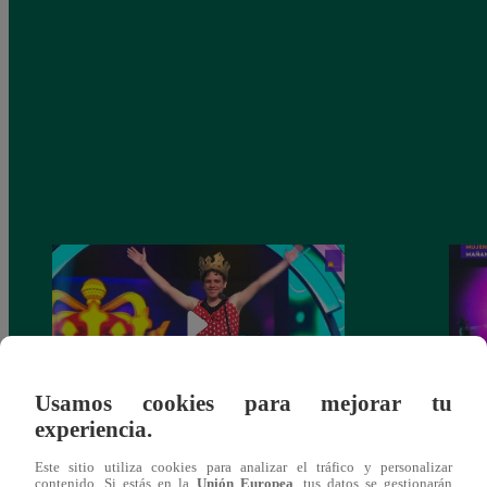
Usamos cookies para mejorar tu
experiencia.
La Bibi’ y ‘el Jhonny’ no consiguieron el
‘La B
Este sitio utiliza cookies para analizar el tráfico y personalizar
cetro de la semana tras caer ante Germán
Germá
contenido. Si estás en la
Unión Europea
, tus datos se gestionarán