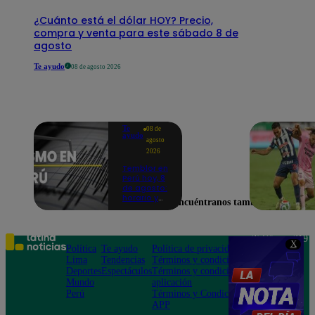
¿Cuánto está el dólar HOY? Precio,
compra y venta para este sábado 8 de
agosto
Te ayudo
08 de agosto 2026
Te
08 de
ayudo
agosto
2026
Temblor en
Perú hoy, 8
de agosto:
horario y
Encuéntranos también en
epicentro
del último
sismo,
según IGP
Teléfono: 219
X
Política
Te ayudo
Política de privacidad
1000
Lima
Tendencias
Términos y condiciones
Av. San
Deportes
Espectáculos
Términos y condiciones
Felipe 968
Mundo
aplicación
Jesús María
Perú
Términos y Condiciones
APP