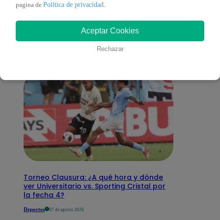
También te puede
Política de privacidad
pagina de
.
Aceptar Cookies
interesar
Rechazar
Torneo Clausura: ¿A qué hora y dónde
ver Universitario vs. Sporting Cristal por
la fecha 4?
Deportes
07 de agosto 2026