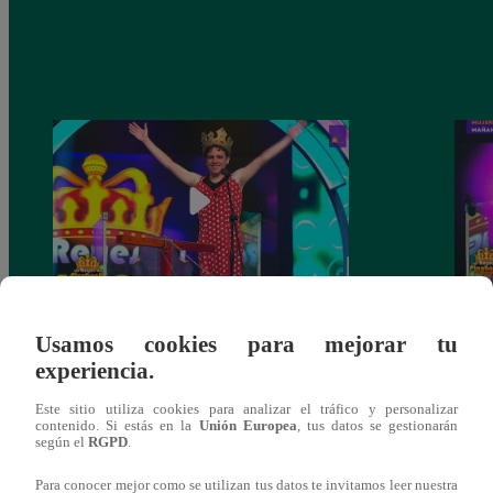
La Bibi’ y ‘el Jhonny’ no consiguieron el
‘La B
Usamos cookies para mejorar tu
cetro de la semana tras caer ante Germán
Germá
experiencia.
Loero
Este sitio utiliza cookies para analizar el tráfico y personalizar
contenido. Si estás en la
Unión Europea
, tus datos se gestionarán
según el
RGPD
.
Para conocer mejor como se utilizan tus datos te invitamos leer nuestra