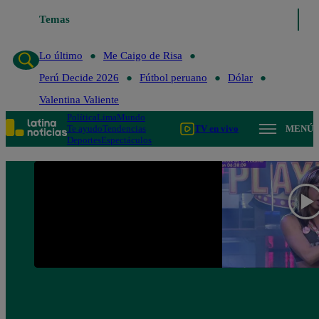
Temas
Lo último
Me 
Lo último
Me Caigo de Risa
Perú Decide 2026
Fútbol peruano
Dólar
Valentina Valiente
Política
Lima
Mundo
Te ayudo
Tendencias
TV en vivo
MENÚ
Deportes
Espectáculos