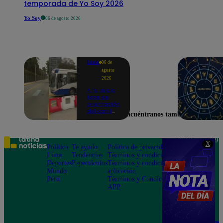
temporada de Yo Soy 2026
Yo Soy
06 de agosto 2026
Lima
06 de
agosto
2026
ATU inicia
fase de
orientación
del carril
Encuéntranos también en
exclusivo
para el
Corredor
Azul en la
Teléfono: 219
X
av.
Política
Te ayudo
Política de privacidad
1000
Arequipa |
Lima
Tendencias
Términos y condiciones
Av. San
VIDEO
Deportes
Espectáculos
Términos y condiciones
Felipe 968
Mundo
aplicación
Jesús María
Perú
Términos y Condiciones
APP