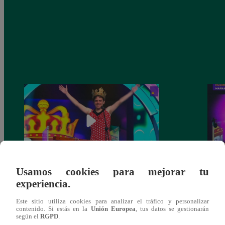
Usamos cookies para mejorar tu
La Bibi’ y ‘el Jhonny’ no consiguieron el
‘La B
experiencia.
cetro de la semana tras caer ante Germán
Germá
Loero
Este sitio utiliza cookies para analizar el tráfico y personalizar
contenido. Si estás en la
Unión Europea
, tus datos se gestionarán
según el
RGPD
.