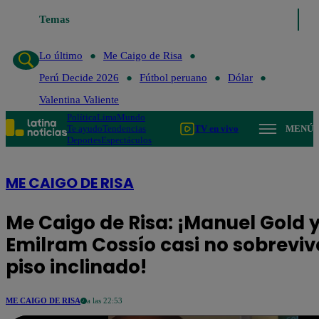
Temas
Lo último
Me Caigo de Risa
Perú
Lo último
Me Caigo de Risa
Perú Decide 2026
Fútbol peruano
Dólar
Valentina Valiente
Política
Lima
Mundo
Te ayudo
Tendencias
TV en vivo
MENÚ
Deportes
Espectáculos
ME CAIGO DE RISA
Me Caigo de Risa: ¡Manuel Gold 
Emilram Cossío casi no sobreviv
piso inclinado!
ME CAIGO DE RISA
a las 22:53