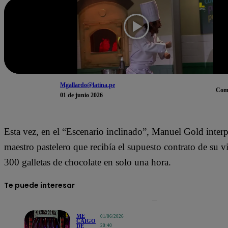
Mgallardo@latina.pe
Com
01 de junio 2026
Esta vez, en el “Escenario inclinado”, Manuel Gold interp
maestro pastelero que recibía el supuesto contrato de su v
300 galletas de chocolate en solo una hora.
Te puede interesar
ME
01/06/2026
CAIGO
DE
20:40