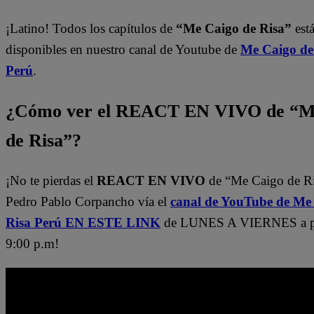
¡Latino! Todos los capítulos de
“Me Caigo de Risa”
est
disponibles en nuestro canal de Youtube de
Me Caigo de
Perú
.
¿Cómo ver el REACT EN VIVO de “M
de Risa”?
¡No te pierdas el
REACT EN VIVO
de “Me Caigo de R
Pedro Pablo Corpancho vía el
canal de YouTube de Me
Risa Perú EN ESTE LINK
de LUNES A VIERNES a par
9:00 p.m!