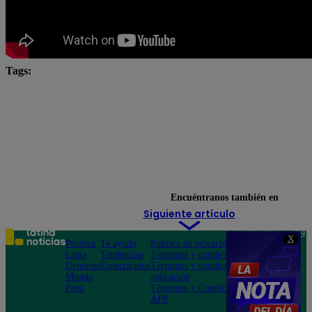
Tags:
Alicia Mercado
Angie Arizaga
César Ritter
Eduardo Romay
Emilram Cossio
José Peláez
Julio Díaz
Korina Rivadeneira
Lita Pezo
Luciana Arispe
manuel gold
me caigo de risa
Renzo Schuller
Rodrigo Sánchez Patiño
Encuéntranos también en
Siguiente artículo
Teléfono: 219
X
Política
Te ayudo
Política de privacidad
1000
Lima
Tendencias
Términos y condiciones
Av. San
Deportes
Espectáculos
Términos y condiciones
Felipe 968
Mundo
aplicación
Jesús María
Perú
Términos y Condiciones
APP