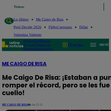
último
Me Caigo de Risa
Temas
Perú Decide 2026
Fútbol peruano
Dólar
Va
Lo último
Me Caigo de Risa
Perú Decide 2026
Fútbol peruano
Dólar
Valentina Valiente
Política
Lima
Mundo
Te ayudo
Tendencias
TV en vivo
MENÚ
Deportes
Espectáculos
ME CAIGO DE RISA
Me Caigo De Risa: ¡Estaban a pu
romper el récord, pero se les fue
cuello!
ME CAIGO DE RISA
a las 22:12