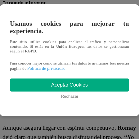
Te puede interesar
Usamos cookies para mejorar tu
ME
25/05/2026
CAIGO
experiencia.
DE
17:29
RISA
“Quiero que se
Este sitio utiliza cookies para analizar el tráfico y personalizar
maten de risa”:
contenido. Si estás en la
Unión Europea
, tus datos se gestionarán
Julio Díaz
según el
RGPD
.
promete
sorprender en
Me Caigo de Risa
Para conocer mejor como se utilizan tus datos te invitamos leer nuestra
Política de privacidad
pagina de
.
“Estamos con tanto actor e improvisador que son un
cracks, a veces son tan rápidos que uno se queda frío
Aceptar Cookies
comentó entre risas. Sin embargo, destacó el
Rechazar
compañerismo detrás de cámaras, algo que ha hecho la
experiencia mucho más ligera.
Aunque asegura llegar con espíritu competitivo,
Romay
dejó claro que también busca disfrutar del proceso.
“Yo