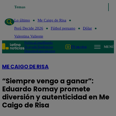
Temas
Lo último
Me Caigo de Risa
Lo último
Me Caigo de Risa
Perú Decide 2026
Fútbol peruano
Dólar
Valentina Valiente
Política
Lima
Mundo
Te ayudo
Tendencias
TV en vivo
MENÚ
Deportes
Espectáculos
ME CAIGO DE RISA
“Siempre vengo a ganar”:
Eduardo Romay promete
diversión y autenticidad en Me
Caigo de Risa