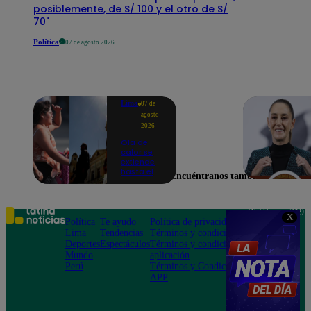
posiblemente, de S/ 100 y el otro de S/
70"
Política
07 de agosto 2026
Lima
07 de
agosto
2026
Ola de
calor se
extiende
hasta el
Encuéntranos también en
lunes 10
de
agosto en
Lima y
Teléfono: 219
X
otras 16
Política
Te ayudo
Política de privacidad
1000
regiones
Lima
Tendencias
Términos y condiciones
Av. San
Deportes
Espectáculos
Términos y condiciones
Felipe 968
Mundo
aplicación
Jesús María
Perú
Términos y Condiciones
APP