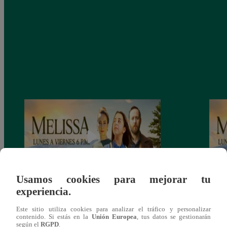
Usamos cookies para mejorar tu
experiencia.
Melissa, Jueves 12 de diciembre – ver
Melis
capítulo 100 completo (online y español)
capít
Este sitio utiliza cookies para analizar el tráfico y personalizar
contenido. Si estás en la
Unión Europea
, tus datos se gestionarán
según el
RGPD
.