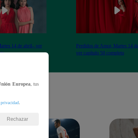
artes 14 de abril– ver
Perdidos de Amor, Martes 14 de
eto
ver capítulo 50 completo
Unión Europea
, tus
.
 privacidad
Rechazar