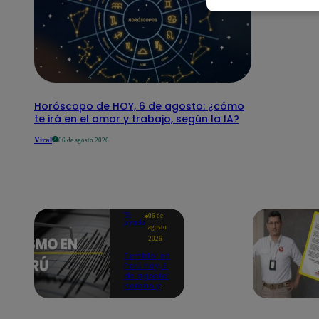
Horóscopo de HOY, 6 de agosto: ¿cómo
te irá en el amor y trabajo, según la IA?
Viral
06 de agosto 2026
Te
06 de
ayudo
agosto
2026
Temblor en
Perú hoy, 6
de agosto:
horario y
epicentro
del último
sismo,