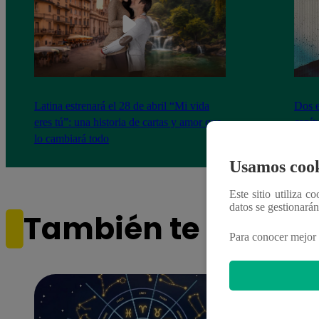
Latina estrenará el 28 de abril “Mi vida
Dos e
eres tú”: una historia de cartas y amor que
capít
lo cambiará todo
Usamos cook
Este sitio utiliza c
datos se gestionará
También te puede i
Para conocer mejor 