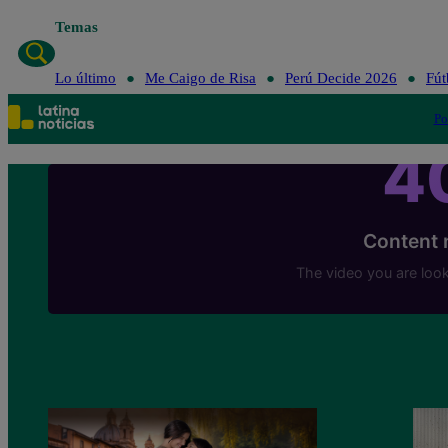
Temas
Lo último
Me Caigo de Risa
Perú Decide 2026
Fút
Po