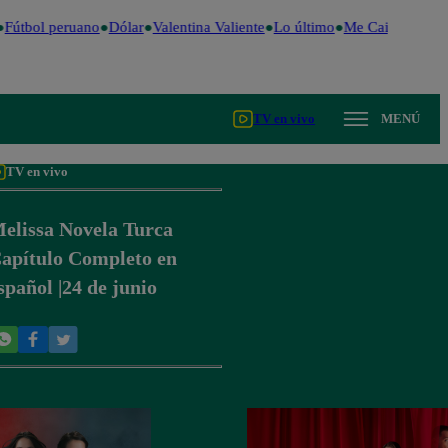
Fútbol peruano
Dólar
Valentina Valiente
Lo último
Me Caigo de Ris
TV en vivo
MENÚ
TV en vivo
elissa Novela Turca
apítulo Completo en
spañol |24 de junio