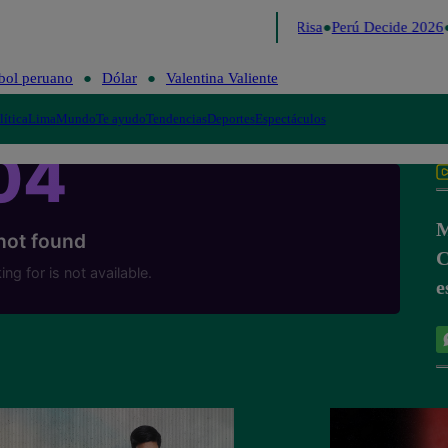
Lo último
Me Caigo de Risa
Perú Decide 2026
bol peruano
Dólar
Valentina Valiente
lítica
Lima
Mundo
Te ayudo
Tendencias
Deportes
Espectáculos
M
C
e