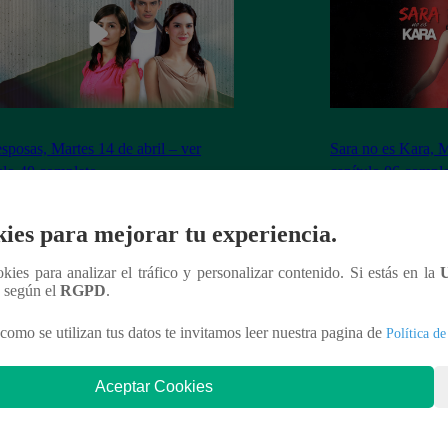
sposas, Martes 14 de abril – ver
Sara no es Kara, M
ulo 40 completo
capítulo 06 compl
ies para mejorar tu experiencia.
ookies para analizar el tráfico y personalizar contenido. Si estás en la
n según el
RGPD
.
nteresar
como se utilizan tus datos te invitamos leer nuestra pagina de
Política de
Aceptar Cookies