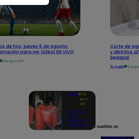
os de hoy, jueves 6 de agosto:
Corte de agu
amación para ver fútbol EN VIVO
y distritos a
Sedapal
06 de agosto 2026
Te ayudo
06 de ago
Mundo
05 de
agosto
2026
Asesinan
de un
balazo en
la cabeza a
Encuéntranos también en
tiktoker en
plena
transmisión