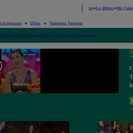
e 2026
Fútbol peruano
Dólar
Valentina Valiente
Lo último
Me Caigo
bol peruano
Dólar
Valentina Valiente
lítica
Lima
Mundo
Te ayudo
Tendencias
Deportes
Espectáculos
C
T
h