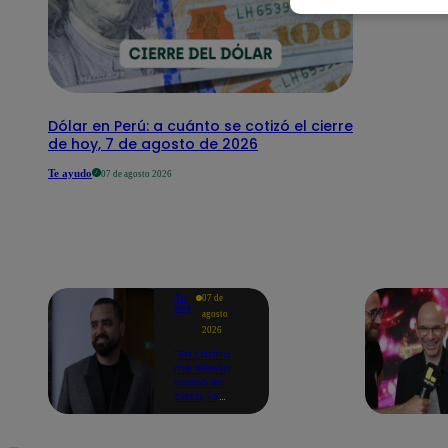
Dólar en Perú: a cuánto se cotizó el cierre
de hoy, 7 de agosto de 2026
Te ayudo
07 de agosto 2026
Yo
07 de
Soy
agosto
2026
"En Latina
me siento
como en
casa, lo
extrañaba":
Franco
Cabrera