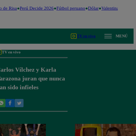
 de Risa
Perú Decide 2026
Fútbol peruano
Dólar
Valentina Valiente
TV en vivo
MENÚ
TV en vivo
arlos Vílchez y Karla
arazona juran que nunca
an sido infieles