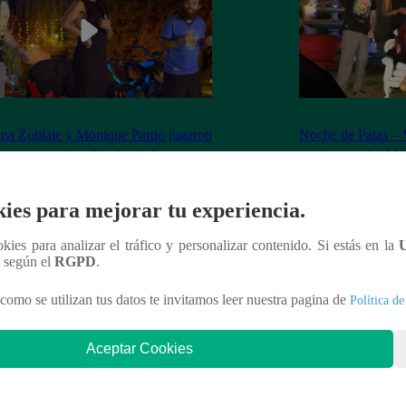
na Zubiate y Monique Pardo jugaron
Noche de Patas – 
írate un paso’ en Noche de Patas
septiembre del 20
ies para mejorar tu experiencia.
ookies para analizar el tráfico y personalizar contenido. Si estás en la
nteresar
n según el
RGPD
.
como se utilizan tus datos te invitamos leer nuestra pagina de
Política de
Aceptar Cookies