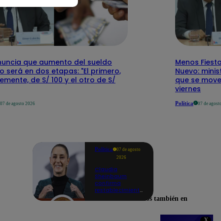
nuncia que aumento del sueldo
Menos Fiesta
 será en dos etapas: "El primero,
Nuevo: mini
emente, de S/ 100 y el otro de S/
que se mover
viernes
Política
07 de agosto 2026
07 de agost
Política
07 de agosto
2026
Claudia
Sheinbaum
confirma
restablecimiento
de las
Encuéntranos también en
reacciones con
Perú: "Fue un
gesto de buena
X