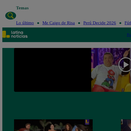
Temas
Lo último
Me Caigo de Risa
Perú Decid
Lo último
Me Caigo de Risa
Perú Decide 2026
Fút
Po