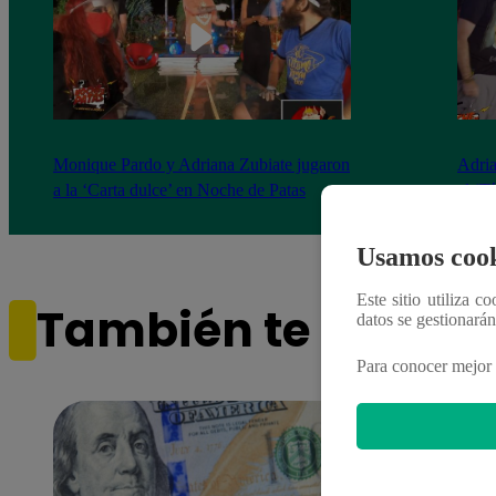
Monique Pardo y Adriana Zubiate jugaron
Adria
a la ‘Carta dulce’ en Noche de Patas
al ‘T
Usamos cook
Este sitio utiliza c
También te puede i
datos se gestionará
Para conocer mejor 