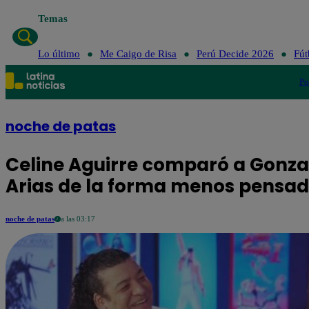
Temas
Lo último
Me Caigo de Risa
Perú Deci
Lo último
Me Caigo de Risa
Perú Decide 2026
Fút
Po
noche de patas
Celine Aguirre comparó a Gonza
Arias de la forma menos pensa
noche de patas
a las 03:17