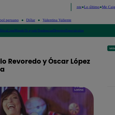
de 2026
Fútbol peruano
Dólar
Valentina Valiente
Lo último
Me Caigo
bol peruano
Dólar
Valentina Valiente
lítica
Lima
Mundo
Te ayudo
Tendencias
Deportes
Espectáculos
Más
lo Revoredo y Óscar López
da