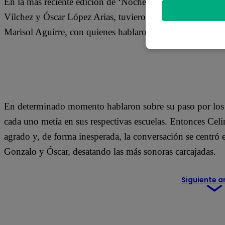
En la más reciente edición de ‘Noche de patas’, los cond
Vílchez y Óscar López Arias, tuvieron como invitadas a d
Marisol Aguirre, con quienes hablaron de diversos temas r
En determinado momento hablaron sobre su paso por los c
cada uno metía en sus respectivas escuelas. Entonces Celi
agrado y, de forma inesperada, la conversación se centró
Gonzalo y Óscar, desatando las más sonoras carcajadas.
Siguiente a