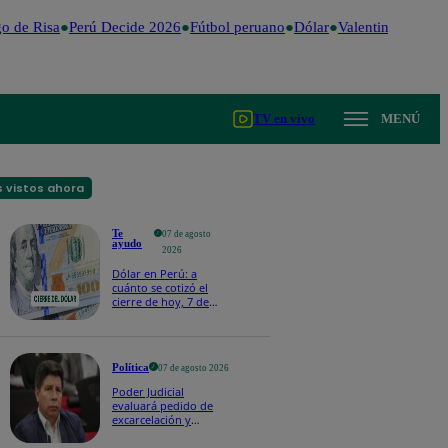
 de Risa
Perú Decide 2026
Fútbol peruano
Dólar
Valentina Valiente
TV en vivo
MENÚ
 vistos ahora
Te
07 de agosto
ayudo
2026
Dólar en Perú: a
cuánto se cotizó el
cierre de hoy, 7 de
agosto de 2026
Política
07 de agosto 2026
Poder Judicial
evaluará pedido de
excarcelación y
nulidad de condena
de Pedro Castillo