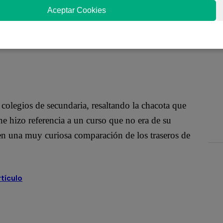
uctores Gonzalo Revoredo, Andrés Salas, Carlos
Aceptar Cookies
os grandes actrices peruanas: las hermanas Celine y
elacionados a su paso por el colegio.
olegios de secundaria, resaltando la chacota que
ne hizo referencia a un curso que no era de su
 en una muy curiosa comparación de los traseros de
rtículo