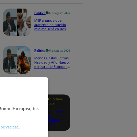
Política
07 de agosto 2026
MEF anuncia que
aumento del sueldo
mínimo será en dos
etapas: "El primero,
posiblemente, de S/
100 y el otro de S/ 70"
Política
07 de agosto 2026
Menos Fiestas Patrias,
Navidad y Año Nuevo:
ministro de Economía
anuncia que se
moverán los feriados
a los viernes
tacados
Te
26 de mayo
ayudo
2025
Unión Europea
, tus
Revisa si tienes
deudas
consultando
con tu DNI:
.
 privacidad
aquí los
detalles