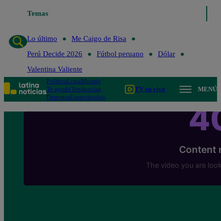
Temas
Lo último
Me Caigo de Risa
Lo último
Me Caigo de Risa
Perú Decide 2026
Fútbol peruano
Dólar
Valentina Valiente
Política
Lima
Mundo
Te ayudo
Tendencias
TV en vivo
MENÚ
Deportes
Espectáculos