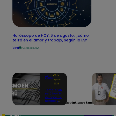
Horóscopo de HOY, 6 de agosto: ¿cómo
te irá en el amor y trabajo, según la IA?
Viral
06 de agosto 2026
Te
06 de
ayudo
agosto
2026
Temblor en
Perú hoy, 6
de agosto:
horario y
Encuéntranos también en
epicentro
del último
sismo,
según IGP
Teléfono: 219