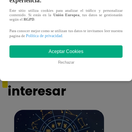
experiencia.
Este sitio utiliza cookies para analizar el tráfico y personalizar
contenido. Si estás en la
Unión Europea
, tus datos se gestionarán
según el
RGPD
.
Monique Pardo y Adriana Zubiate jugaron
Adria
Para conocer mejor como se utilizan tus datos te invitamos leer nuestra
a la ‘Carta dulce’ en Noche de Patas
al ‘T
Política de privacidad
pagina de
.
Aceptar Cookies
Rechazar
También te puede
interesar