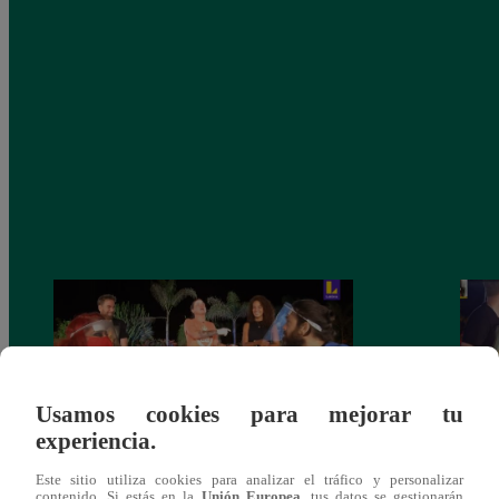
Usamos cookies para mejorar tu
experiencia.
Este sitio utiliza cookies para analizar el tráfico y personalizar
Monique Pardo y Adriana Zubiate jugaron
Adria
contenido. Si estás en la
Unión Europea
, tus datos se gestionarán