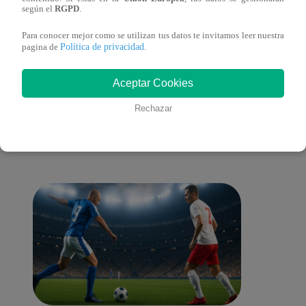
a la ‘Carta dulce’ en Noche de Patas
al ‘T
según el
RGPD
.
Para conocer mejor como se utilizan tus datos te invitamos leer nuestra
Política de privacidad
pagina de
.
También te puede
Aceptar Cookies
Rechazar
interesar