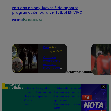
Partidos de hoy, jueves 6 de agosto:
programación para ver fútbol EN VIVO
Deportes
06 de agosto 2026
Perú
05 de
agosto 2026
Ordenan
excarcelar a
militares
investigados
por muerte
Encuéntranos también en
de jóvenes
durante
operativo en
Colcabamba
Teléfono: 219
X
Política
Te ayudo
Política de privacidad
1000
Lima
Tendencias
Términos y condiciones
Av. San
Deportes
Espectáculos
Términos y condiciones
Felipe 968
Mundo
aplicación
Jesús María
Perú
Términos y Condiciones
APP