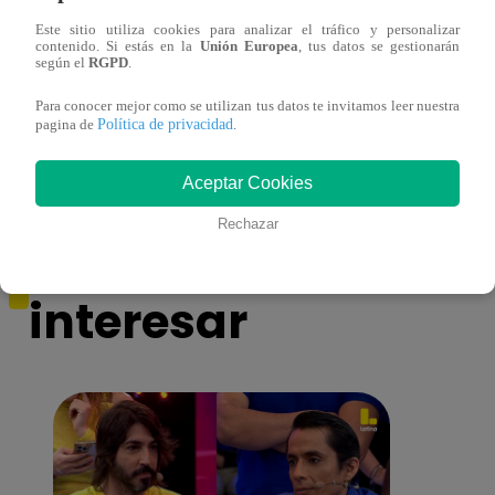
Este sitio utiliza cookies para analizar el tráfico y personalizar
contenido. Si estás en la
Unión Europea
, tus datos se gestionarán
según el
RGPD
.
Monique Pardo y Adriana Zubiate jugaron
Adria
Para conocer mejor como se utilizan tus datos te invitamos leer nuestra
a la ‘Carta dulce’ en Noche de Patas
al ‘T
Política de privacidad
pagina de
.
Aceptar Cookies
Rechazar
También te puede
interesar