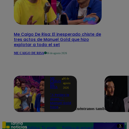
Me Caigo De Risa: El inesperado chiste de
tres actos de Manuel Gold que hizo
explotar a todo el set
ME CAIGO DE RISA
06 de agosto 2026
ME
06 de
CAIGO
agosto
DE
RISA
2026
"A Peláez le
dicen...":
Manuel Gold
hace
Encuéntranos también en
explotar de
risa a Julio
Díaz antes
de contar el
Teléfono: 219
X
chiste
Política
Te ayudo
Política de privacidad
1000