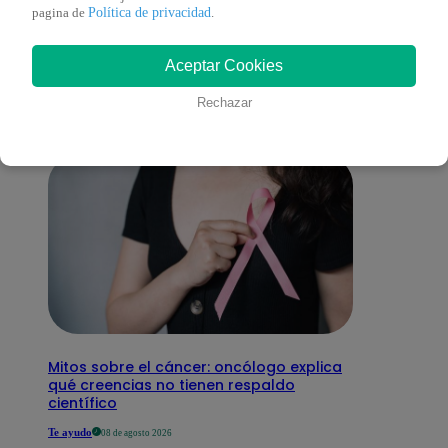
También te puede
Política de privacidad
pagina de
.
Aceptar Cookies
interesar
Rechazar
Mitos sobre el cáncer: oncólogo explica
qué creencias no tienen respaldo
científico
Te ayudo
08 de agosto 2026