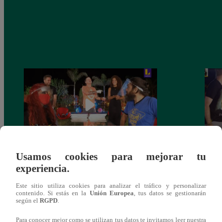
Usamos cookies para mejorar tu
Monique Pardo y Adriana Zubiate jugaron
Adria
experiencia.
a la ‘Carta dulce’ en Noche de Patas
al ‘T
Este sitio utiliza cookies para analizar el tráfico y personalizar
contenido. Si estás en la
Unión Europea
, tus datos se gestionarán
según el
RGPD
.
Para conocer mejor como se utilizan tus datos te invitamos leer nuestra