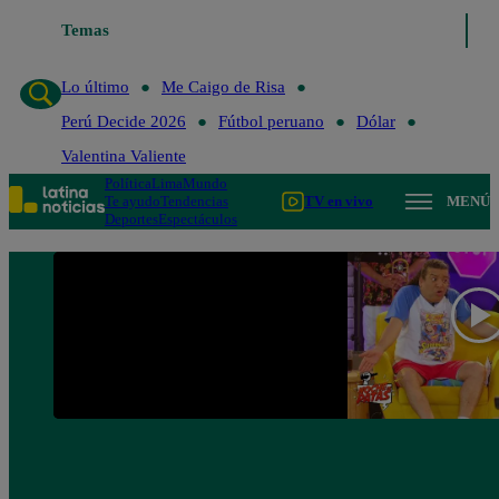
Temas
Lo último
Me Caigo de Risa
Lo último
Me Caigo de Risa
Perú Decide 2026
Fútbol peruano
Dólar
Valentina Valiente
Política
Lima
Mundo
Te ayudo
Tendencias
TV en vivo
MENÚ
Deportes
Espectáculos