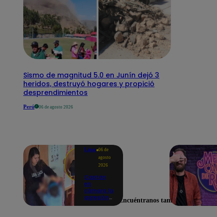
Sismo de magnitud 5.0 en Junín dejó 3
heridos, destruyó hogares y propició
desprendimientos
Perú
06 de agosto 2026
Lima
06 de
agosto
2026
Captan
en
cámara la
agresión
Encuéntranos también en
de una
psicóloga