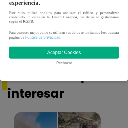
experiencia.
Este sitio utiliza cookies para analizar el tráfico y personalizar
contenido. Si estás en la
Unión Europea
, tus datos se gestionarán
según el
RGPD
.
Monique Pardo y Adriana Zubiate jugaron
Adria
Para conocer mejor como se utilizan tus datos te invitamos leer nuestra
Política de privacidad
pagina de
.
a la ‘Carta dulce’ en Noche de Patas
al ‘T
Aceptar Cookies
Rechazar
También te puede
interesar