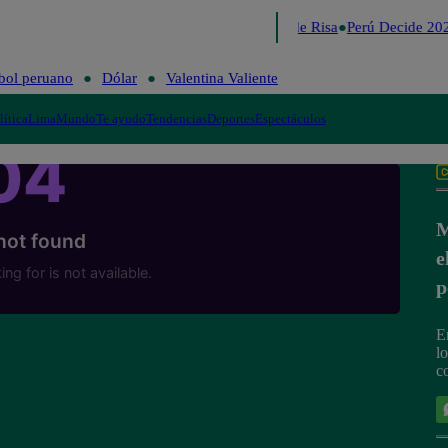
Lo último
Me Caigo de Risa
Perú Decide 202
bol peruano
Dólar
Valentina Valiente
lítica
Lima
Mundo
Te ayudo
Tendencias
Deportes
Espectáculos
M
e
p
E
lo
c