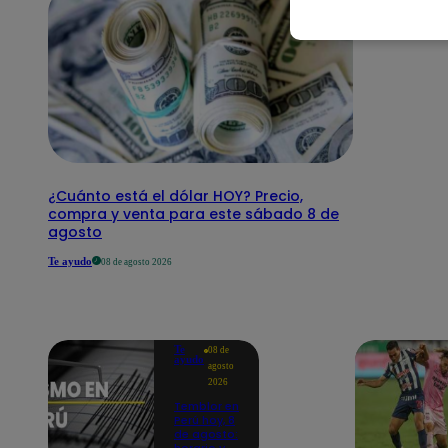
¿Cuánto está el dólar HOY? Precio,
compra y venta para este sábado 8 de
agosto
Te ayudo
08 de agosto 2026
Te
08 de
ayudo
agosto
2026
Temblor en
Perú hoy, 8
de agosto: