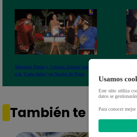
Monique Pardo y Adriana Zubiate jugaron
Adria
a la ‘Carta dulce’ en Noche de Patas
al ‘T
Usamos cook
Este sitio utiliza c
datos se gestionará
También te puede i
Para conocer mejor 