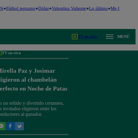
6
Fútbol peruano
Dólar
Valentina Valiente
Lo último
Me Caigo de R
TV en vivo
MENÚ
TV en vivo
irella Paz y Josimar
ligieron al chambelán
erfecto en Noche de Patas
n un reñido y divertido certamen,
s invitados eligieron entre los
onductores al ganador.