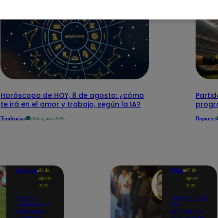
Horóscopo de HOY, 8 de agosto: ¿cómo
Parti
te irá en el amor y trabajo, según la IA?
progr
Tendencias
Deportes
08 de agosto 2026
Deportes
Perú
08 de
07 de
agosto
agosto
2026
2026
Torneo
Giro en caso
Clausura: ¿A
de
qué hora y
empresario