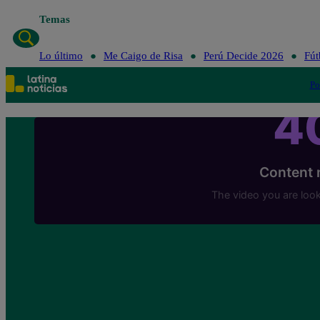
Temas
Lo último
Me Caigo de Risa
Perú Decide 2026
Fút
Po