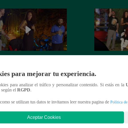
na Zubiate y Monique Pardo jugaron
Noche de Patas – 
írate un paso’ en Noche de Patas
septiembre del 20
ies para mejorar tu experiencia.
ookies para analizar el tráfico y personalizar contenido. Si estás en la
n según el
RGPD
.
nteresar
como se utilizan tus datos te invitamos leer nuestra pagina de
Política de
Aceptar Cookies