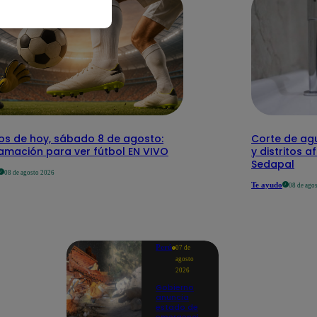
dos de hoy, sábado 8 de agosto:
Corte de agu
amación para ver fútbol EN VIVO
y distritos a
Sedapal
08 de agosto 2026
Te ayudo
08 de ago
Perú
07 de
agosto
2026
Gobierno
anuncia
estado de