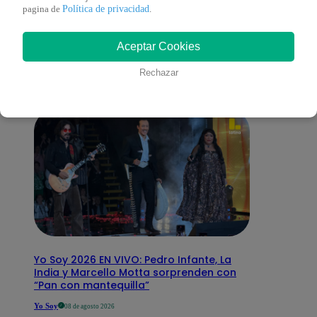
También te puede
Política de privacidad
pagina de
.
Aceptar Cookies
interesar
Rechazar
Yo Soy 2026 EN VIVO: Pedro Infante, La
India y Marcello Motta sorprenden con
“Pan con mantequilla”
Yo Soy
08 de agosto 2026