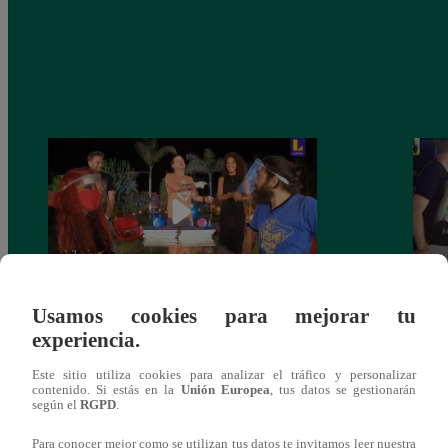
Usamos cookies para mejorar tu
Monique Pardo y Adriana Zubiate jugaron
Adria
experiencia.
a la ‘Carta dulce’ en Noche de Patas
al ‘T
Este sitio utiliza cookies para analizar el tráfico y personalizar
contenido. Si estás en la
Unión Europea
, tus datos se gestionarán
según el
RGPD
.
Para conocer mejor como se utilizan tus datos te invitamos leer nuestra