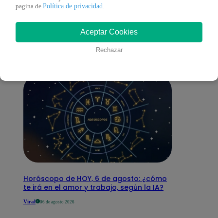
También te puede
Política de privacidad
pagina de
.
Aceptar Cookies
interesar
Rechazar
Horóscopo de HOY, 6 de agosto: ¿cómo
te irá en el amor y trabajo, según la IA?
Viral
06 de agosto 2026