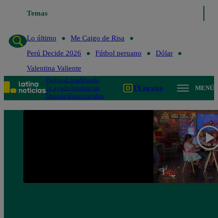
Temas
Lo último
Me Caigo de 
Lo último
Me Caigo de Risa
Perú Decide 2026
Fútbol peruano
Dólar
Valentina Valiente
Política
Lima
Mundo
Te ayudo
Tendencias
TV en vivo
MENÚ
Deportes
Espectáculos