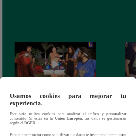
Usamos cookies para mejorar tu
Monique Pardo y Adriana Zubiate jugaron
Adria
experiencia.
a la ‘Carta dulce’ en Noche de Patas
al ‘T
Este sitio utiliza cookies para analizar el tráfico y personalizar
contenido. Si estás en la
Unión Europea
, tus datos se gestionarán
según el
RGPD
.
Para conocer mejor como se utilizan tus datos te invitamos leer nuestra