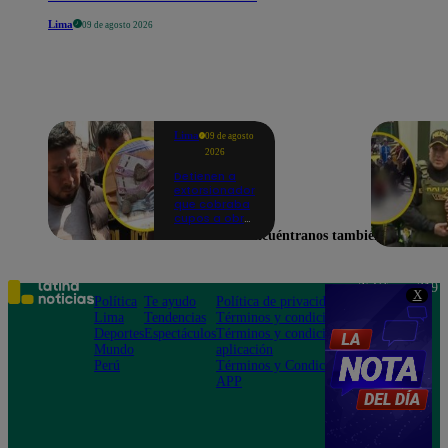
Lima
09 de agosto 2026
Lima
09 de agosto
2026
Detienen a
extorsionador
que cobraba
cupos a obra
en San Borja |
Encuéntranos también en
VIDEO
Teléfono: 219
X
Política
Te ayudo
Política de privacidad
1000
Lima
Tendencias
Términos y condiciones
Av. San
Deportes
Espectáculos
Términos y condiciones
Felipe 968
Mundo
aplicación
Jesús María
Perú
Términos y Condiciones
APP