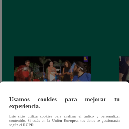
Usamos cookies para mejorar tu
experiencia.
Monique Pardo y Adriana Zubiate jugaron
Adria
Este sitio utiliza cookies para analizar el tráfico y personalizar
a la ‘Carta dulce’ en Noche de Patas
al ‘T
contenido. Si estás en la
Unión Europea
, tus datos se gestionarán
según el
RGPD
.