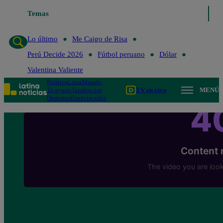
Temas
Lo último
Me Caigo de R
Lo último
Me Caigo de Risa
Perú Decide 2026
Fútbol peruano
Dólar
Valentina Valiente
Política
Lima
Mundo
Te ayudo
Tendencias
TV en vivo
MENÚ
Deportes
Espectáculos