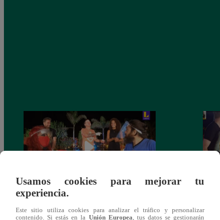
Usamos cookies para mejorar tu
experiencia.
Monique Pardo y Adriana Zubiate jugaron
Adria
Este sitio utiliza cookies para analizar el tráfico y personalizar
a la ‘Carta dulce’ en Noche de Patas
al ‘T
contenido. Si estás en la
Unión Europea
, tus datos se gestionarán