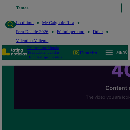
Temas
Lo último
Me Caigo de Risa
Perú Decide 2
Lo último
Me Caigo de Risa
Perú Decide 2026
Fútbol peruano
Dólar
Valentina Valiente
Política
Lima
Mundo
Te ayudo
Tendencias
TV en vivo
MENÚ
Deportes
Espectáculos