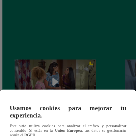
Usamos cookies para mejorar tu
experiencia.
Valentina Valiente capítulo 44: Kathy y
Valen
Jenny atan cabos sobre la relación entre
enfre
Este sitio utiliza cookies para analizar el tráfico y personalizar
Elsa y Wilfredo!
abraz
contenido. Si estás en la
Unión Europea
, tus datos se gestionarán
según el
RGPD
.