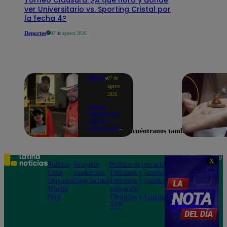
ver Universitario vs. Sporting Cristal por
la fecha 4?
Deportes
07 de agosto 2026
Mundo
07 de
agosto
2026
Nueve
influencers
fueron
asesinados
Encuéntranos también en
por la
guerra
interna en
el Cártel de
Teléfono: 219
X
Sinaloa
Política
Te ayudo
Política de privacidad
1000
Lima
Tendencias
Términos y condiciones
Av. San
Deportes
Espectáculos
Términos y condiciones
Felipe 968
Mundo
aplicación
Jesús María
Perú
Términos y Condiciones
APP