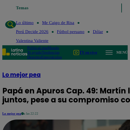
Lo último
Temas
Me Caigo de Risa
Perú Decide 2026
Fútbol peruano
Dólar
Lo último
Me Caigo de Risa
Perú Decide 2026
Fútbol peruano
Dólar
Valentina Valiente
Política
Lima
Mundo
Te ayudo
Tendencias
TV en vivo
MENÚ
Deportes
Espectáculos
Lo mejor pea
Papá en Apuros Cap. 49: Martín l
juntos, pese a su compromiso c
Lo mejor pea
a las 22:22