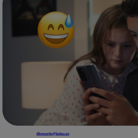
dleonardo@latina.pe