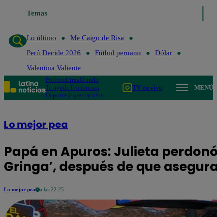
Temas
Lo último
Me Caigo de Risa
Perú Decide 2026
Fútbol pe
Lo último
Me Caigo de Risa
Perú Decide 2026
Fútbol peruano
Dólar
Valentina Valiente
Política
Lima
Mundo
Te ayudo
Tendencias
TV en vivo
MENÚ
Deportes
Espectáculos
Lo mejor pea
Papá en Apuros: Julieta perdonó 
Gringa’, después de que asegura
Lo mejor pea
a las 22:25