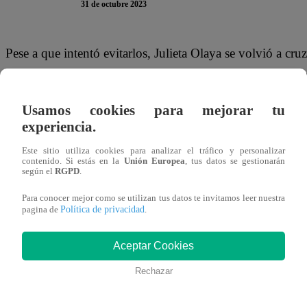
31 de octubre 2023
Pese a que intentó evitarlos, Julieta Olaya se volvió a cr
amiga Kate ‘La Gringa’ en el muelle. Después de un brev
solas con la que era su mejor amiga.
Usamos cookies para mejorar tu
experiencia.
“Eras como una hermana para mí, ¿cómo fuiste capaz de h
voy a hacer en Lima si tú no me perdonas? Yo no quise da
Este sitio utiliza cookies para analizar el tráfico y personalizar
contenido. Si estás en la
Unión Europea
, tus datos se gestionarán
Gringa’.
según el
RGPD
.
Para conocer mejor como se utilizan tus datos te invitamos leer nuestra
“No puedo, te quiero mucho, eres mi mejor amiga, eres un
Política de privacidad
pagina de
.
todo, te pido que confíes en mí. Por favor. Julieta, confía
confesión ablandó el corazón de Julieta y la perdonó. Am
Aceptar Cookies
el muelle de Chorrillos.
Rechazar
Puedes ver la escena completa de “Papá en Apuros” dá