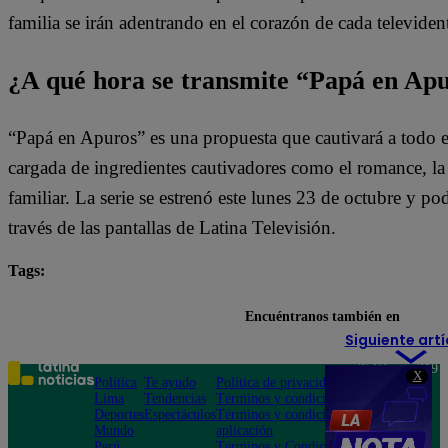
familia se irán adentrando en el corazón de cada televiden
¿A qué hora se transmite “Papá en Ap
“Papá en Apuros” es una propuesta que cautivará a todo e
cargada de ingredientes cautivadores como el romance, la l
familiar. La serie se estrenó este lunes 23 de octubre y pod
través de las pantallas de Latina Televisión.
Tags:
destacada minuto
Papá en Apuros
Encuéntranos también en
Siguiente artí
Teléfono: 219
X
Política
Te ayudo
Política de privacidad
1000
Lima
Tendencias
Términos y condiciones
Av. San
Deportes
Espectáculos
Términos y condiciones
Felipe 968
Mundo
aplicación
Jesús María
Perú
Términos y Condiciones