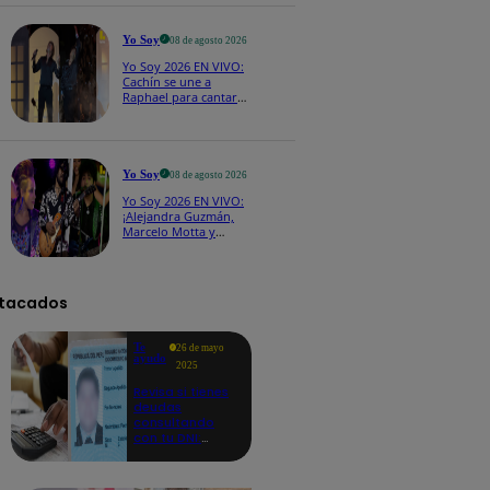
CASTING EN VIVO
Yo Soy
08 de agosto 2026
Yo Soy 2026 EN VIVO:
Cachín se une a
Raphael para cantar
una espectacular
versión de “Amor mío”
Yo Soy
08 de agosto 2026
Yo Soy 2026 EN VIVO:
¡Alejandra Guzmán,
Marcelo Motta y
Cerati dejan el rock y
se lanzan a la cumbia!
tacados
Te
26 de mayo
ayudo
2025
Revisa si tienes
deudas
consultando
con tu DNI:
aquí los
detalles