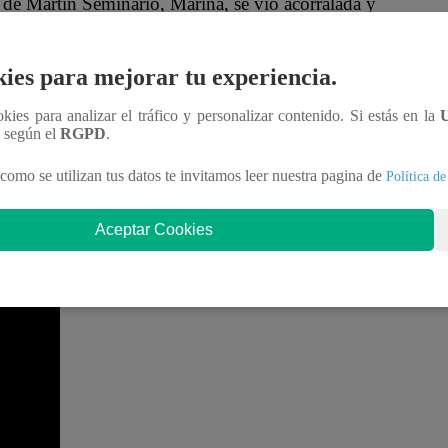
de Martín Seminario, Marina, se vio acorralada y
obre el supuesto robo del anillo de compromiso que su
ies para mejorar tu experiencia.
o a su exniñera Julieta para entregarle el anillo:
ookies para analizar el tráfico y personalizar contenido. Si estás en la
n según el
RGPD
.
Marina con mucho miedo.
como se utilizan tus datos te invitamos leer nuestra pagina de
Política de
 Natalia que también se encontraba en la oficina del
Aceptar Cookies
dole clic al video ubicado en la parte inferior: