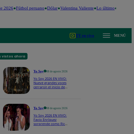
e 2026
Fútbol peruano
Dólar
Valentina Valiente
Lo último
Me Caigo 
TV en vivo
MENÚ
 vistos ahora
Yo Soy
08 de agosto 2026
Yo Soy 2026 EN VIVO:
Nueve grandes voces
cerraron el inicio de
Yo Soy con “We Are
the Champions”
Yo Soy
08 de agosto 2026
Yo Soy 2026 EN VIVO:
Favio Enríquez
sorprende como Ricky
Martin y pone a bailar
a todos en pleno