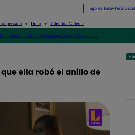
Lo último
Me Caigo de Risa
Perú Decid
bol peruano
Dólar
Valentina Valiente
lítica
Lima
Mundo
Te ayudo
Tendencias
Deportes
Espectáculos
Más
ue ella robó el anillo de