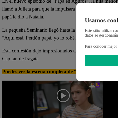
En el nuevo episodio de “Papá en Apuros”, la hija menor 
llamó a Julieta para que la impulsara a decir la verdad s
papá le dio a Natalia.
Usamos cook
La pequeña Seminario llegó hasta la oficina de su papá junt
Este sitio utiliza c
datos se gestionará
“Aquí está. Perdón papá, yo lo robé. Fui yo”, aseguró 
Para conocer mejor 
Esta confesión dejó impresionados tanto a su papá como a
Capitán de fragata.
Puedes ver la escena completa de “Papá en Apuros” dán