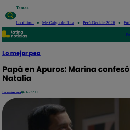
Temas
Lo último
Me Caigo de Risa
Perú Decide 2026
Fút
Po
Lo mejor pea
Papá en Apuros: Marina confesó q
Natalia
Lo mejor pea
a las 22:17