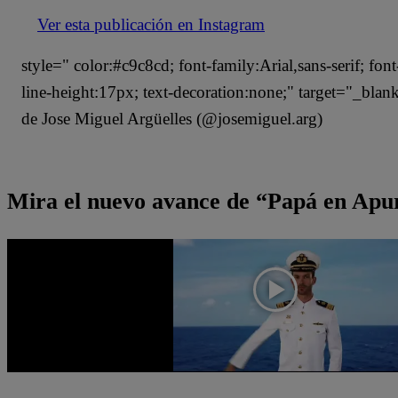
Ver esta publicación en Instagram
style=" color:#c9c8cd; font-family:Arial,sans-serif; fon
line-height:17px; text-decoration:none;" target="_bla
de Jose Miguel Argüelles (@josemiguel.arg)
Mira el nuevo avance de “Papá en Apur