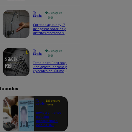
Te
07 de agosto
ayudo
2026
Corte de agua hoy, 7
de agosto: horarios y
distritos afectados sin
el servicio de Sedapal
Te
07 de agosto
ayudo
2026
Temblor en Perú hoy,
7 de agosto: horario y
epicentro del último
sismo, según IGP
tacados
Te
26 de mayo
ayudo
2025
Revisa si tienes
deudas
consultando
con tu DNI:
aquí los