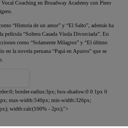
udió Vocal Coaching en Broadway Academy con Piero
ligero.
 como “Historia de un amor” y “El Salto”, además ha
la película “Soltera Casada Viuda Divorciada”. En
ducciones como “Solamente Milagros” y “El último
ario en la novela peruana “Papá en Apuros” que se
ón.
rder:0; border-radius:3px; box-shadow:0 0 1px 0
: 1px; max-width:540px; min-width:326px;
px); width:calc(100% - 2px);">