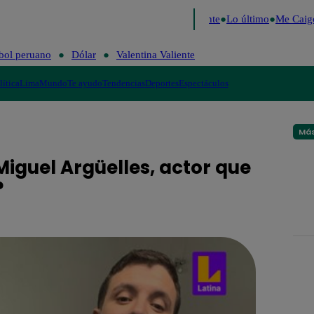
e 2026
Fútbol peruano
Dólar
Valentina Valiente
Lo último
Me Caigo 
bol peruano
Dólar
Valentina Valiente
lítica
Lima
Mundo
Te ayudo
Tendencias
Deportes
Espectáculos
Más
Miguel Argüelles, actor que
o?