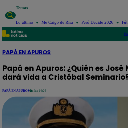
Temas
Lo último
Me Caigo de Risa
Perú Decid
Lo último
Me Caigo de Risa
Perú Decide 2026
Fút
Po
PAPÁ EN APUROS
Papá en Apuros: ¿Quién es José 
dará vida a Cristóbal Seminari
PAPÁ EN APUROS
a las 14:26