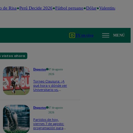
de Risa
Perú Decide 2026
Fútbol peruano
Dólar
Valentina Valiente
TV en vivo
MENÚ
 vistos ahora
Deportes
07 de agosto
2026
Torneo Clausura: ¿A
qué hora y dónde ver
Universitario vs.
Sporting Cristal por la
fecha 4?
Deportes
07 de agosto
2026
Partidos de hoy,
viernes 7 de agosto:
programación para
ver fútbol EN VIVO