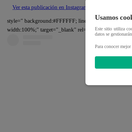
Ver esta publicación en Instagram
Usamos cook
style=" background:#FFFFFF; line-height:0; padding:0 0
Este sitio utiliza c
width:100%;" target="_blank" rel="noopener">
datos se gestionará
Para conocer mejor 