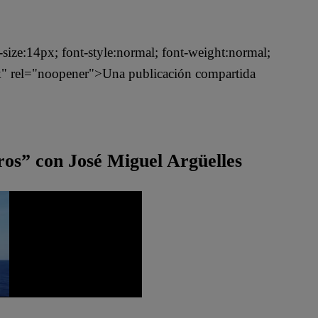
t-size:14px; font-style:normal; font-weight:normal;
nk" rel="noopener">Una publicación compartida
os” con José Miguel Argüelles