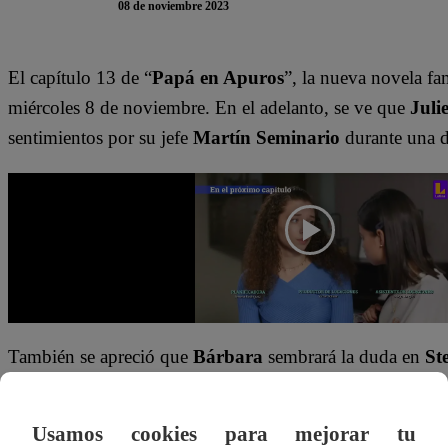
08 de noviembre 2023
El capítulo 13 de “
Papá en Apuros
”, la nueva novela fa
miércoles 8 de noviembre. En el adelanto, se ve que
Juli
sentimientos por su jefe
Martín Seminario
durante una d
También se apreció que
Bárbara
sembrará la duda en
St
Cristóbal Seminario
. En tanto,
Jorge Arrarte
no permi
Naval y
Cristóbal
escuchó la conversación de su amigo
Usamos cookies para mejorar tu