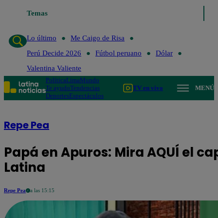
 de Risa
Temas
Perú Decide 2026
Fútbol peruano
Dólar
Valentina Valiente
Lo último
Me Caigo de Risa
Perú Decide 2026
Fútbol peruano
Dólar
Valentina Valiente
Política
Lima
Mundo
Te ayudo
Tendencias
TV en vivo
MENÚ
Deportes
Espectáculos
Repe Pea
Papá en Apuros: Mira AQUÍ el cap
Latina
Repe Pea
a las 15:15