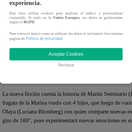
experiencia.
Mira EN VIVO el episodio 12 de “Papá
Este sitio utiliza cookies para analizar el tráfico y personalizar
contenido. Si estás en la
Unión Europea
, tus datos se gestionarán
según el
RGPD
.
Para conocer mejor como se utilizan tus datos te invitamos leer nuestra
Política de privacidad
pagina de
.
Aceptar Cookies
Rechazar
¿De qué trata “Papá en Apuros”?
La nueva ficción cuenta la historia de Martín Seminario 
fragata de la Marina viudo con 4 hijos, que luego de vario
Olaya (Luciana Blomberg) con quien comparte nuevas expe
giro de 180°, pues experimentará nuevas emociones en s