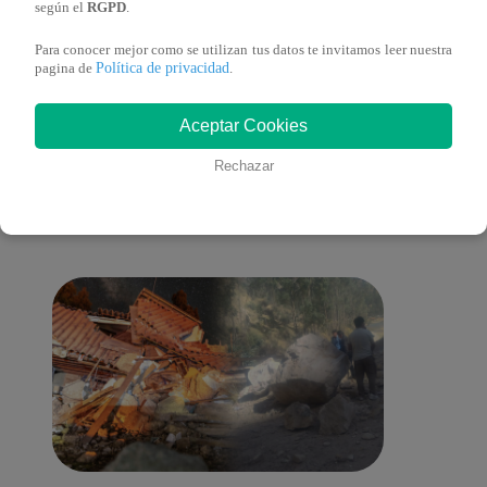
derecho a la consulta previa
según el
RGPD
.
Para conocer mejor como se utilizan tus datos te invitamos leer nuestra
Política de privacidad
pagina de
.
También te puede
Aceptar Cookies
Rechazar
interesar