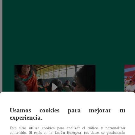
Usamos cookies para mejorar tu
experiencia.
Mujeres indígenas y amazónicas del Perú
EBAC
Este sitio utiliza cookies para analizar el tráfico y personalizar
denuncian ante ONU que no se respeta su
la Gr
contenido. Si estás en la
Unión Europea
, tus datos se gestionarán