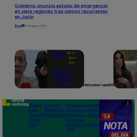
Gobierno anuncia estado de emergencia
en siete regiones tras sismos recurrentes
en Junín
Perú
07 de agosto 2026
Valentina
07 de
Valiente
agosto
2026
Valentina
Valiente
capítulo 110:
¡Frida es
Encuéntranos también en
secuestrada
en presencia
de Edmundo!
Teléfono: 219
X
Política
Te ayudo
Política de privacidad
1000
Lima
Tendencias
Términos y condiciones
Av. San
Deportes
Espectáculos
Términos y condiciones
Felipe 968
Mundo
aplicación
Jesús María
Perú
Términos y Condiciones
APP