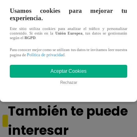
Usamos cookies para mejorar tu
experiencia.
Este sitio utiliza cookies para analizar el tráfico y personalizar
contenido. Si estás en la
Unión Europea
, tus datos se gestionarán
según el
RGPD
.
Para conocer mejor como se utilizan tus datos te invitamos leer nuestra
Política de privacidad
pagina de
.
Mujeres indígenas y amazónicas del Perú
EBAC
denuncian ante ONU que no se respeta su
la Gr
Aceptar Cookies
derecho a la consulta previa
Rechazar
También te puede
interesar