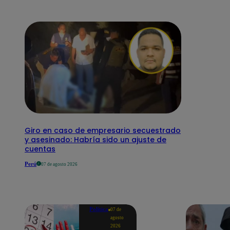
Giro en caso de empresario secuestrado
y asesinado: Habría sido un ajuste de
cuentas
Perú
07 de agosto 2026
Política
07 de
agosto
2026