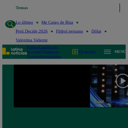
Lo último
Temas
Me Caigo de Risa
Perú Decide 2026
Fútbol peruano
Lo último
Me Caigo de Risa
Perú Decide 2026
Fútbol peruano
Dólar
Valentina Valiente
Política
Lima
Mundo
Te ayudo
Tendencias
TV en vivo
MENÚ
Deportes
Espectáculos