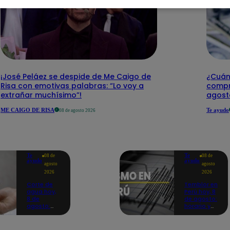
¡José Peláez se despide de Me Caigo de
¿Cuánt
Risa con emotivas palabras: “Lo voy a
compr
extrañar muchísimo”!
agost
ME CAIGO DE RISA
Te ayudo
08 de agosto 2026
Te
Te
08 de
08 de
ayudo
ayudo
agosto
agosto
2026
2026
Corte de
Temblor en
agua hoy,
Perú hoy, 8
8 de
de agosto:
agosto:
horario y
horarios y
epicentro
distritos
del último
afectados
sismo,