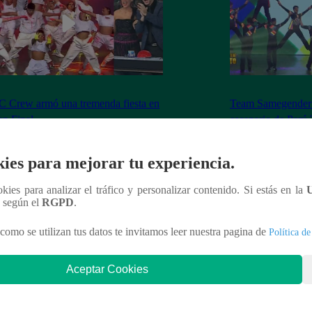
 Crew armó una tremenda fiesta en
Team Samegender 
an Final
escenario de Perú 
ies para mejorar tu experiencia.
ookies para analizar el tráfico y personalizar contenido. Si estás en la
n según el
RGPD
.
nteresar
como se utilizan tus datos te invitamos leer nuestra pagina de
Política de
Aceptar Cookies