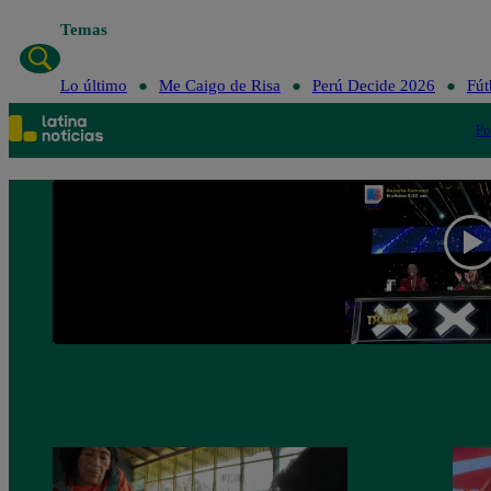
Temas
Lo último
Me Caigo de Risa
Perú Decide 2026
Fút
Po