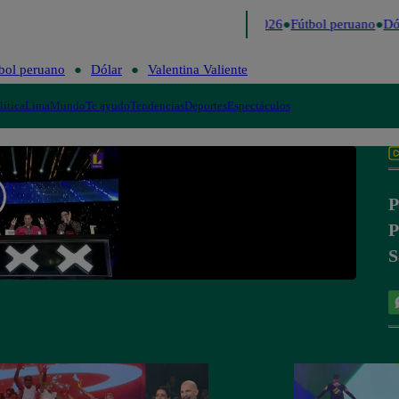
Lo último
Me Caigo de Risa
Perú Decide 2026
Fútbol peruano
Dól
bol peruano
Dólar
Valentina Valiente
lítica
Lima
Mundo
Te ayudo
Tendencias
Deportes
Espectáculos
P
P
S