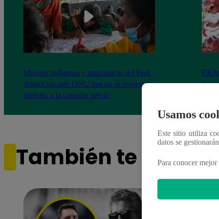
Mujeres indígenas y amazónicas del Perú
EBAC
denuncian ante ONU que no se respeta su
la Gr
derecho a la consulta previa
Usamos cook
Este sitio utiliza c
datos se gestionará
También te puede i
Para conocer mejor 