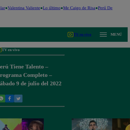
ar
Valentina Valiente
Lo último
Me Caigo de Risa
Perú Decide 2026
TV en vivo
MENÚ
TV en vivo
erú Tiene Talento –
rograma Completo –
ábado 9 de julio del 2022