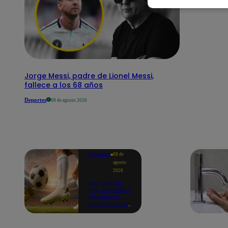
Jorge Messi, padre de Lionel Messi,
fallece a los 68 años
Deportes
08 de agosto 2026
Deportes
08 de
agosto
2026
Partidos de
hoy, sábado 8
de agosto:
programación
para ver
fútbol EN
VIVO