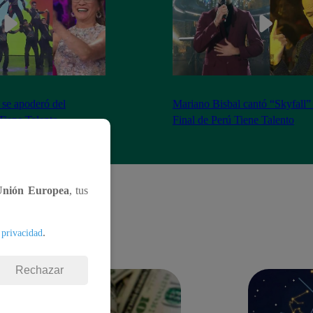
se apoderó del
Mariano Bisbal cantó “Skyfall”
Tiene Talento
Final de Perú Tiene Talento
Unión Europea
, tus
.
 privacidad
Rechazar