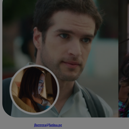
jherrera@latina.pe