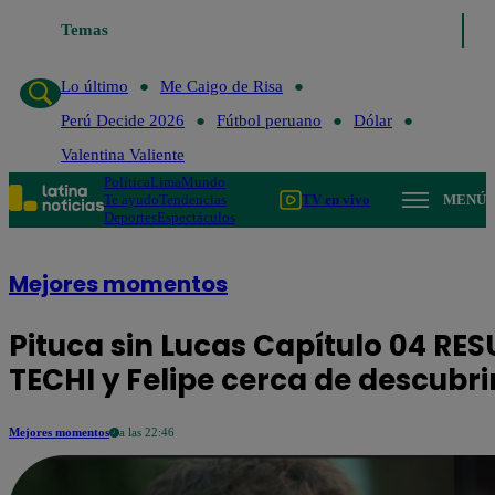
Temas
Lo último
Me Caigo de Risa
Perú Decide 2026
Lo último
Me Caigo de Risa
Perú Decide 2026
Fútbol peruano
Dólar
Valentina Valiente
Política
Lima
Mundo
Te ayudo
Tendencias
TV en vivo
MENÚ
Deportes
Espectáculos
Mejores momentos
Pituca sin Lucas Capítulo 04 R
TECHI y Felipe cerca de descubri
Mejores momentos
a las 22:46