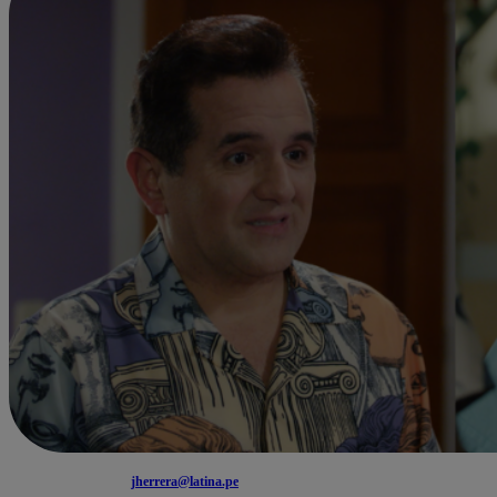
jherrera@latina.pe