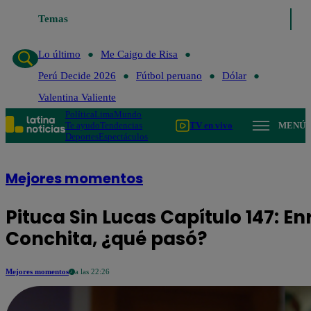
Temas
Lo último
Me C
Lo último
Me Caigo de Risa
Perú Decide 2026
Fútbol peruano
Dólar
Valentina Valiente
Política
Lima
Mundo
Te ayudo
Tendencias
TV en vivo
MENÚ
Deportes
Espectáculos
Mejores momentos
Pituca Sin Lucas Capítulo 147: E
Conchita, ¿qué pasó?
Mejores momentos
a las 22:26