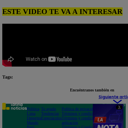
ESTE VIDEO TE VA A INTERESAR
Tags:
pituca sin lucas completo
Pituca Sin Lucas EN VIVO
Encuéntranos también en
Siguiente artí
Teléfono: 219
X
Política
Te ayudo
Política de privacidad
1000
Lima
Tendencias
Términos y condiciones
Av. San
Deportes
Espectáculos
Términos y condiciones
Felipe 968
Mundo
aplicación
Jesús María
Perú
Términos y Condiciones