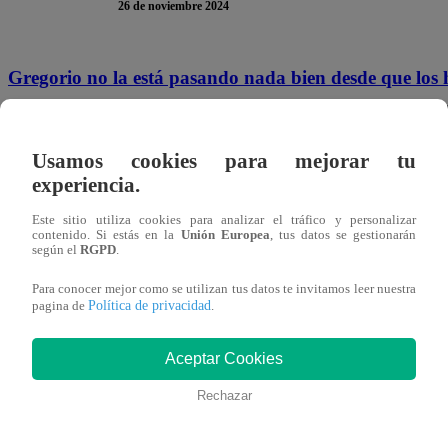
26 de noviembre 2024
Gregorio no la está pasando nada bien desde que los h
de su ansiada boda
con Conchita en Marruecos. El trabaja
bastante mortificado.
“Marruecos era nuestro sueño y s
Usamos cookies para mejorar tu
experiencia.
Este sitio utiliza cookies para analizar el tráfico y personalizar
“Pero, ¿no puedes cambiar los pasajes?”,
preguntó Enrí
contenido. Si estás en la
Unión Europea
, tus datos se gestionarán
según el
RGPD
.
Enrí. Los compré en oferta. Tienen penalidad”,
dijo Go
Para conocer mejor como se utilizan tus datos te invitamos leer nuestra
sorpresa y ahora no se va a poder hacer nada por culpa d
Política de privacidad
pagina de
.
Aceptar Cookies
Rechazar