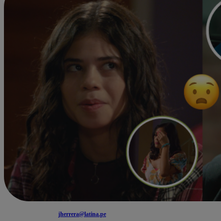
jherrera@latina.pe