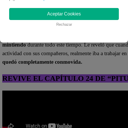
este motivo,
recurrió a Micaela Gallardo,
con quien co
entrara en razón.
A raíz de esto, fue a enfrentar a su pap
Aceptar Cookies
netamente en su pareja.
Rechazar
Finalmente otra verdad salió a la luz,
Belén Rizo Patrón 
mintiendo
durante todo este tiempo. Le reveló que cuando
actividad con sus compañeros, realmente iba a trabajar en
quedó completamente conmovida.
REVIVE EL CAPÍTULO 24 DE “PIT