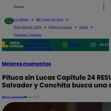
Temas
Lo último
Me Caigo de Risa
Perú Decide 202
Lo último
Me Caigo de Risa
Perú Decide 2026
Fútbol peruano
Dólar
Valentina Valiente
Política
Lima
Mundo
Te ayudo
Tendencias
TV en vivo
MENÚ
Deportes
Espectáculos
Mejores momentos
Pituca sin Lucas Capítulo 24 RE
Salvador y Conchita busca una 
Mejores momentos
a las 22:27