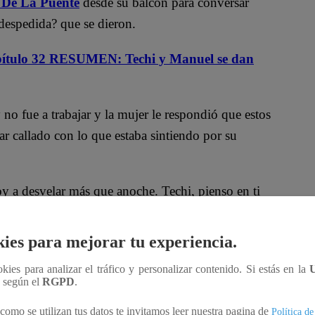
 De La Puente
desde su balcón para conversar
despedida? que se dieron.
tulo 32 RESUMEN: Techi y Manuel se dan
 no fue a trabajar y la mujer le respondió que estos
r callado con lo que estaba sintiendo por su
oy a desvelar más que anoche. Techi, pienso en ti
or lo menos un poquito, pero me gustaría
así se me pasa un poquito esta pena que me está
ies para mejorar tu experiencia.
ookies para analizar el tráfico y personalizar contenido. Si estás en la
n según el
RGPD
.
sus sospechas:
“Por supuesto que pensé en ti. Y
l y entró a su casa para descansar.
como se utilizan tus datos te invitamos leer nuestra pagina de
Política de