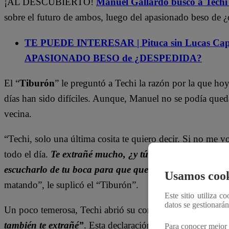
¡AL DESCUBIERTO!
Manuel Gallardo buscó a Techi
sobre el futuro de ambos, luego del apasionado beso de ¿
TE PUEDE INTERESAR | Pituca sin Lucas Capí
APASIONADO BESO de ¿DESPEDIDA?
El “
Tiburón
” le preguntó a Techi la razón por la que hoy
días han sido difíciles. Aunque, Manuel no se podía queda
vecina.
“Techi, solo una última cosita te quiero decir. Si no me v
todo el día.
Te extrañé mucho, ¿y tú? Yo supongo que p
escucharlo de tu boca para que quede clarito.
A ver si 
Usamos cook
matando”, le suplicó el “Tiburón”.
Este sitio utiliza c
datos se gestionará
Un poco temerosa, Techi abrió su corazón y le confirmó 
también te extrañé”
. Esta declaración tranquilizó a Manue
Para conocer mejor 