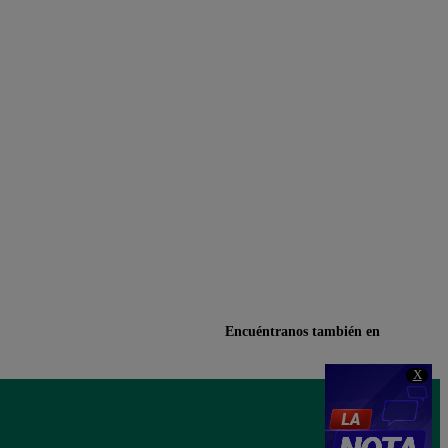
Encuéntranos también en
X