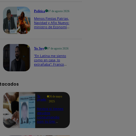
100 y el otro de S/ 70"
Política
07 de agosto 2026
Menos Fiestas Patrias,
Navidad y Año Nuevo:
ministro de Economía
anuncia que se
moverán los feriados
a los viernes
Yo Soy
07 de agosto 2026
"En Latina me siento
como en casa, lo
extrañaba": Franco
Cabrera emocionado
por estreno de Yo Soy
2026
tacados
Te
26 de mayo
ayudo
2025
Revisa si tienes
deudas
consultando
con tu DNI:
aquí los
detalles