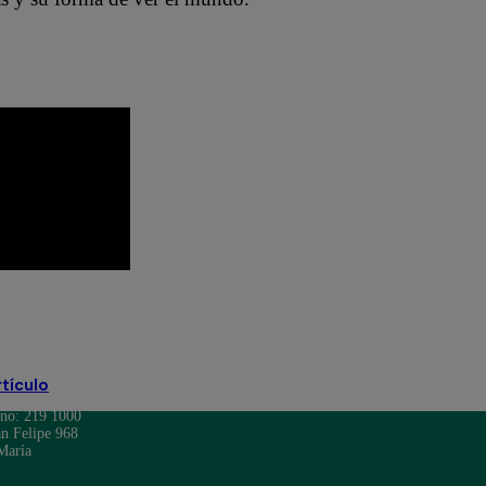
rtículo
ono: 219 1000
n Felipe 968
María