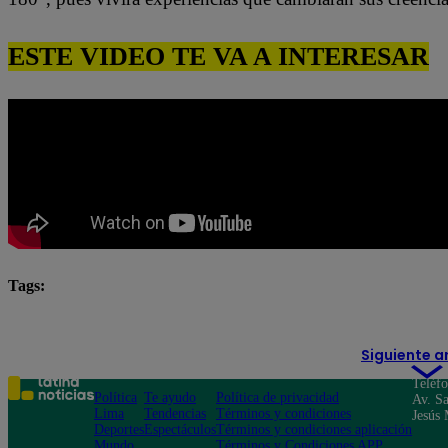
ESTE VIDEO TE VA A INTERESAR
Tags:
destacada minuto
Pituca Sin Lucas
Siguiente a
Teléf
Política
Te ayudo
Política de privacidad
Av. Sa
Lima
Tendencias
Términos y condiciones
Jesús 
Deportes
Espectáculos
Términos y condiciones aplicación
Mundo
Términos y Condiciones APP