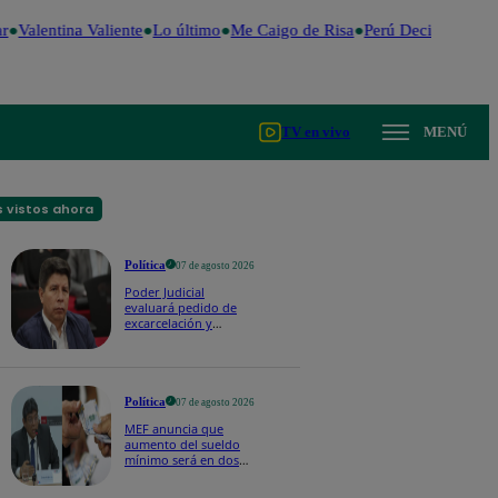
Valentina Valiente
Lo último
Me Caigo de Risa
Perú Decide 2026
F
TV en vivo
MENÚ
 vistos ahora
Política
07 de agosto 2026
Poder Judicial
evaluará pedido de
excarcelación y
nulidad de condena
de Pedro Castillo
Política
07 de agosto 2026
MEF anuncia que
aumento del sueldo
mínimo será en dos
etapas: "El primero,
posiblemente, de S/