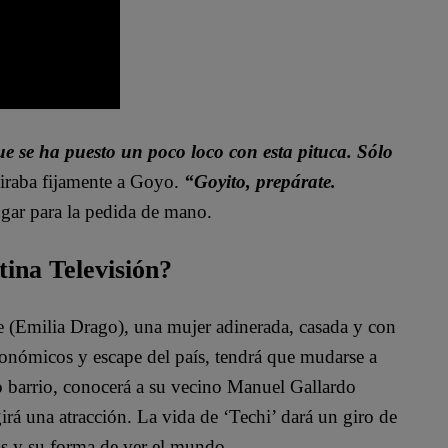
e se ha puesto un poco loco con esta pituca. Sólo
iraba fijamente a Goyo.
“Goyito, prepárate.
ugar para la pedida de mano.
tina Televisión?
te (Emilia Drago), una mujer adinerada, casada y con
conómicos y escape del país, tendrá que mudarse a
o barrio, conocerá a su vecino Manuel Gallardo
irá una atracción. La vida de ‘Techi’ dará un giro de
as y su forma de ver el mundo.