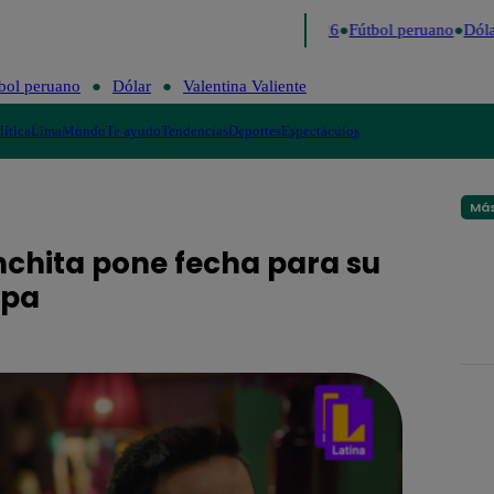
Lo último
Me Caigo de Risa
Perú Decide 2026
Fútbol peruano
Dólar
bol peruano
Dólar
Valentina Valiente
lítica
Lima
Mundo
Te ayudo
Tendencias
Deportes
Espectáculos
Más
onchita pone fecha para su
upa