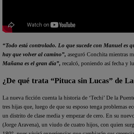
“Todo está controlado. Lo que sucede con Manuel es qu
hay que volver al camino”,
aseguró Conchita mientras m
Mañana es el gran día”,
recalcó, poniendo así fecha y l
¿De qué trata “Pituca sin Lucas” de La
La nueva ficción cuenta la historia de ‘Techi’ De la Puen
tres hijas que, luego de que su esposo tenga problemas e
un distrito de clase media y empezar de cero. En su nuev
(Jorge Aravena), un viudo de cuatro hijos, con quien surg
180°, pues vivirá experiencias que cambiarán sus creenci