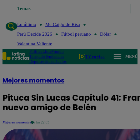
Temas
Lo último
Me Caigo de Risa
P
Lo último
Me Caigo de Risa
Perú Decide 2026
Fútbol peruano
Dólar
Valentina Valiente
Política
Lima
Mundo
Te ayudo
Tendencias
TV en vivo
MENÚ
Deportes
Espectáculos
Mejores momentos
Pituca Sin Lucas Capítulo 41: Fr
nuevo amigo de Belén
Mejores momentos
a las 22:03