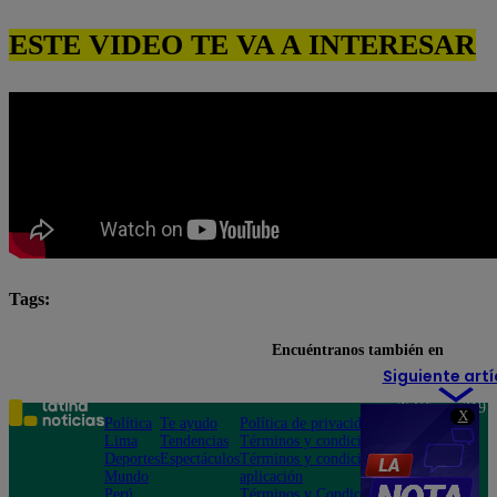
ESTE VIDEO TE VA A INTERESAR
Tags:
destacada minuto
Pituca Sin Lucas
Encuéntranos también en
Siguiente artí
Teléfono: 219
X
Política
Te ayudo
Política de privacidad
1000
Lima
Tendencias
Términos y condiciones
Av. San
Deportes
Espectáculos
Términos y condiciones
Felipe 968
Mundo
aplicación
Jesús María
Perú
Términos y Condiciones