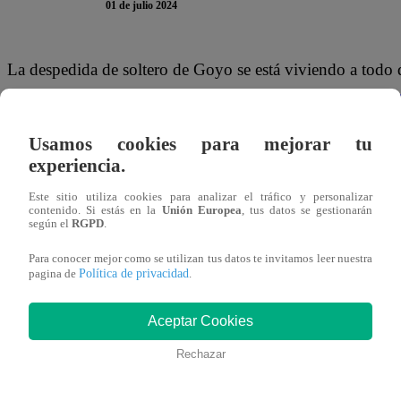
01 de julio 2024
La despedida de soltero de Goyo se está viviendo a todo d
lugar donde curiosamente trabaja
María Belén Rizo Pat
conoció a alguien con el que poco a poco comienza a 
Usamos cookies para mejorar tu
y no dudó en reclamarle a Benjamín sobre lo que está ac
experiencia.
TE PUEDE INTERESAR | Pituca Sin Lucas Capítu
Este sitio utiliza cookies para analizar el tráfico y personalizar
contenido. Si estás en la
Unión Europea
, tus datos se gestionarán
interrogación y casi comete GRAVE ERROR
según el
RGPD
.
Para conocer mejor como se utilizan tus datos te invitamos leer nuestra
“Oye, demasiado buena gente con Belén. ¿no?”,
fue la
Política de privacidad
pagina de
.
Manuel Gallardo al ver el trato que está teniendo Benja
incomodó en lo absoluto y respondió tajantemente.
“¿Alg
Aceptar Cookies
Rechazar
Franco, quien está retomando su relación con Margarita,
reclamo, por lo que prefirió mantenerse al margen antes d