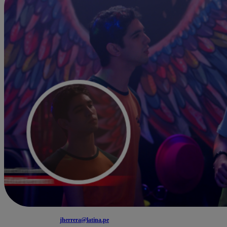
jherrera@latina.pe