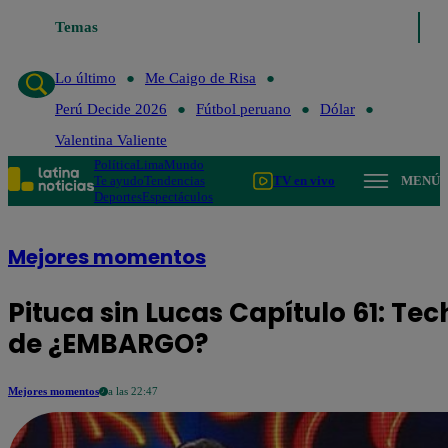
Temas
Lo último
Me Caigo de Risa
Perú Decide 2026
Fútbol
Lo último
Me Caigo de Risa
Perú Decide 2026
Fútbol peruano
Dólar
Valentina Valiente
Política
Lima
Mundo
Te ayudo
Tendencias
TV en vivo
MENÚ
Deportes
Espectáculos
Mejores momentos
Pituca sin Lucas Capítulo 61: Tec
de ¿EMBARGO?
Mejores momentos
a las 22:47