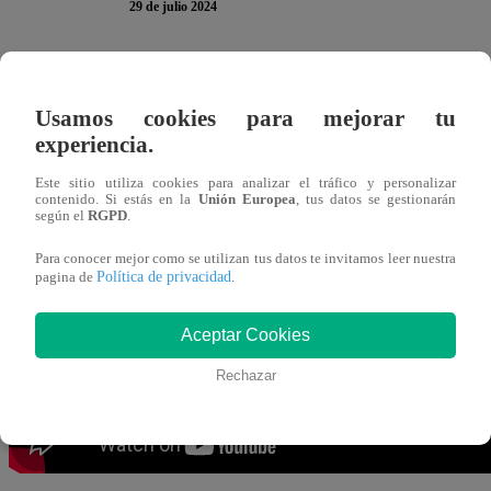
29 de julio 2024
Techi De La Puente
fue sorprendida por un hombre que ll
Usamos cookies para mejorar tu
un sobre blanco SELLADO. En el nuevo episodio de “
P
experiencia.
recibió una mala noticia.
Este sitio utiliza cookies para analizar el tráfico y personalizar
contenido. Si estás en la
Unión Europea
, tus datos se gestionarán
Un hombre vestido de terno llegó hasta el nuevo barrio de
según el
RGPD
.
importante. “
Buenas noches, ¿usted es María Teresa D
Para conocer mejor como se utilizan tus datos te invitamos leer nuestra
notificación de embargo
”, dijo el hombre.
Política de privacidad
pagina de
.
Aceptar Cookies
Rechazar