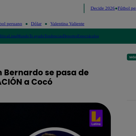
Lo último
Me Caigo de Risa
Perú Decide 2026
Fútbol per
bol peruano
Dólar
Valentina Valiente
lítica
Lima
Mundo
Te ayudo
Tendencias
Deportes
Espectáculos
Más
on Bernardo se pasa de
ACIÓN a Cocó