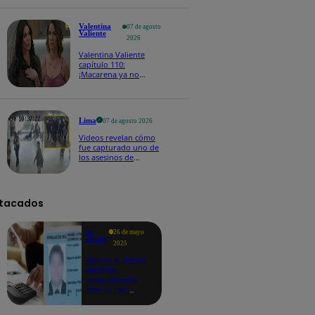
Edmundo!
Valentina
07 de agosto
Valiente
2026
Valentina Valiente
capítulo 110:
¡Macarena ya no
quiere involucrarse en
la extorsión contra
Frida y Rodrigo!
Lima
07 de agosto 2026
Videos revelan cómo
fue capturado uno de
los asesinos de
cambista en el
Mercado Central
tacados
Te
26 de mayo
ayudo
2025
Revisa si tienes
deudas
consultando
con tu DNI:
aquí los
detalles