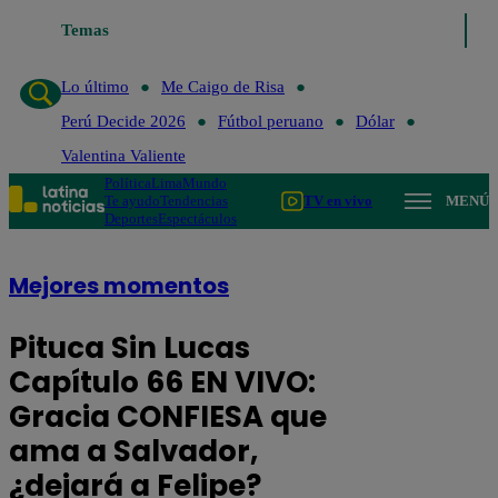
Temas
Lo último
Me Caigo de Risa
P
Lo último
Me Caigo de Risa
Perú Decide 2026
Fútbol peruano
Dólar
Valentina Valiente
Política
Lima
Mundo
Te ayudo
Tendencias
TV en vivo
MENÚ
Deportes
Espectáculos
Mejores momentos
Pituca Sin Lucas
Capítulo 66 EN VIVO:
Gracia CONFIESA que
ama a Salvador,
¿dejará a Felipe?