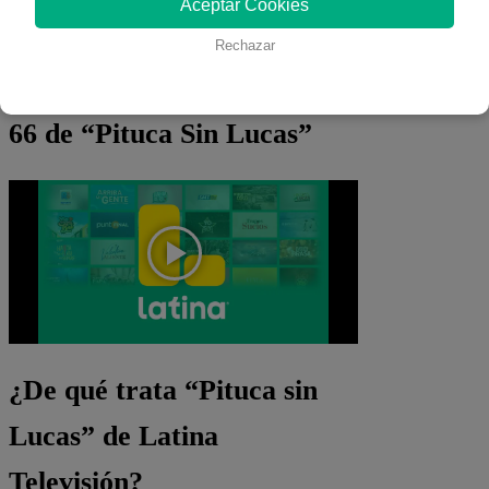
Aceptar Cookies
Rechazar
Mira EN VIVO el capítulo
66 de “Pituca Sin Lucas”
¿De qué trata “Pituca sin
Lucas” de Latina
Televisión?