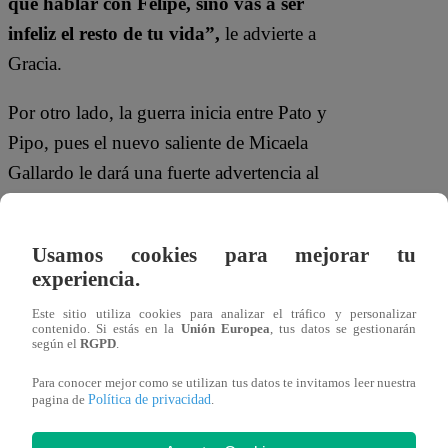
que hablar con Felipe, sino vas a ser
infeliz el resto de tu vida”,
le advierte a
Gracia.
Por otro lado, la guerra inicia entre Pato y
Pipo, pues el nuevo saliente de Micaela
Gallardo le dará una fuerte advertencia al
asistente de cátedra.
“¿Por qué mejor no
te enfocas en tu novia, cosa que así no
Usamos cookies para mejorar tu
vuelven a agarrar a combos?”,
experiencia.
expresa.
Este sitio utiliza cookies para analizar el tráfico y personalizar
contenido. Si estás en la
Unión Europea
, tus datos se gestionarán
según el
RGPD
.
Para conocer mejor como se utilizan tus datos te invitamos leer nuestra
Política de privacidad
pagina de
.